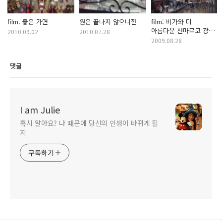
film. 좋은 가면
원은 끝나지 않으니깐
film: 비가와 더
아름다운 산마르코 광장,
2010.09.02
2010.07.28
베네치아
2009.08.28
댓글
I am Julie
혹시 알아요? 나 때문에 당신의 인생이 바뀌게 될
지
구독하기