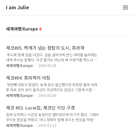
I am Julie
세계여행/Europe
6
체코#05. 백개가 넘는 첨탑의 도시, 프라하
루시와 함께 집을 나섰다. 길을 걸어가며 연신 셔터를 눌러대는
내게 루시는 말했다. 이건 별거도 아닌데 왜 이런거를 찍느냐고
있다가 멋진 것들을 찍으라고- 하지만 내겐 길가의 자그마한 돌
세계여행/Europe
2009.05.06
멩이 마저도 특별하게 느껴졌는걸. 내가 두발을 딛고 있는 이곳
이 프라하라는 이유만으로 말이다. 루시와 함께 조곤조곤 이야기
체코#04. 프라하의 아침
나누며 트램정류장까지 걸었다. 약 5분을 걸으면 트램 정류장이
첫번째 아침이 밝았다. 늦게 잠이 들긴했지만 따듯한 물에 샤워
나온다. 루시네 집은 프라하 5구역. 프라하는 숫자로 구역별로
후 바로 곤히 잠이 들어선지 피곤하지도 않았고 그렇게 이른 기
크게 나뉘어져있었다. 트램 정류장에는 사람들이 삼삼오오 모여
상 시간도 아니었기에 딱 기분 좋은 아침을 맞이 했다. 그리고 무
있었고 약 1,2분에 한대씩 트램이 지나갔다. 트램 시간표가 정류
세계여행/Europe
2009.05.06
엇보다 중요한 사실은, 내가 지금 프라하에 있다는 그 단 하나의
장에 붙어있어서 몇시 몇분에 몇번 버스가 오는지 알 수 있다. 우
사실이었다. 프라하의 아침이라- 루시와 제리의 집은 넓진 않았
리가 탈 트램을 체크 체크 한 후 ~ 트램이 와서 탑승했다. 우리나
체코 #03. Lucie집, 체코인 식단 구경
지만 충분히 따듯하고 산뜻한 공간이었다. 제리는 나를 위해 자
라엔 없는 트램인지..
집에 도착하니 시간은 늦었지만 왠지모르게 허기가 졌다. 그래서
리를 피해주었고~ 덕분에 루시와 난 오랜만에 여자들만의 수다
우리는 한상을 차렸다. 아니 정확히 말해 루시는 한상을 차렸고
시간을 즐겨주며 즐거운 재회의 시간을 가져주었지. 고마워 제리
나는 그저 그 모습을 바라봤고 또 먹었을 뿐이다. 정말 한상 가득
씨~^^ 아침에 창문 한 가득 햇살이 들어오는 그런 따듯한 집이
세계여행/Europe
2009.03.13
우리말로 상다리 휘어지게 차렸다. 거실에 있는 커다란 테이블이
었다. 굳이 햇살 때문이 아니더래도 루시의 아름다운 마음씨와