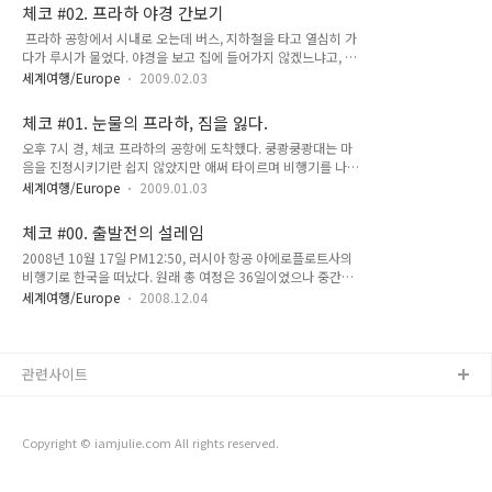
가득차고 급기야는 그 옆에 있는 (사진엔 보이지 않지만 좌측의)
미소만으로도 충분히 따듯한 공간이었지만. 블라인드사이의 햇
체코 #02. 프라하 야경 간보기
조그만 테이블까지 차지하고 말았다. 식탁에 잔뜩 담겨진 견과류
살와 인사하려고 애쓰는 모습의 ..
프라하 공항에서 시내로 오는데 버스, 지하철을 타고 열심히 가
와 과일들이 멋스러웠다. 루시의 부모님이 계시는 집은 정원이
다가 루시가 물었다. 야경을 보고 집에 들어가지 않겠느냐고, 물
있어서 사과를 직접 따서 먹는다고 한다. 거기서 가져온 과일이
론 두꺼운 외투를 입고 있지 않아서 추웠지만 ㅠ_ㅠ (수화물이
라고 했다. 채식주의자인 루시에게 있어 과일은 꿀과 같겠지^^
세계여행/Europe
2009.02.03
분실되어서 입을 옷이 없었...ㅠ_ㅠ) 야경이라는 말에 귀가 솔깃
냉장고 문을 열며 신난 루시, 냉장고가 엘지것이었다. +_+ 후후,
해지는건 어쩔 수 없는 여행객의 심정이었다. 후후. 그래서 열심
자랑스러운 기분, 사실 공항에서부터 우리나라 기업의 광고를 잔
체코 #01. 눈물의 프라하, 짐을 잃다.
히 하나 남은 트렁크를 끌고서 야경을 보러 루시를 따라갔다. 프
뜩보고 기분이 좋았지..
오후 7시 경, 체코 프라하의 공항에 도착했다. 쿵쾅쿵쾅대는 마
라하의 지하철은 좌석이 기차처럼 생겼다. 그리고 노선이 단순해
음을 진정시키기란 쉽지 않았지만 애써 타이르며 비행기를 나섰
서 좋았다^^; 그리고 전편에서도 말했듯 버스는 불편했다. 하지
다. 입국 수속을 무사히 마치고 수화물을 찾으려고 기다리는데
만 마음씨 좋은 버스기사 아저씨를 만나서 원래 노선이 아닌데도
세계여행/Europe
2009.01.03
모든 사람들이 다 자기 짐을 찾아 떠나는데 내 짐은 어디에도 없
태워다 주셨다. 한마디로 버스모양새를 한 택시를 탄 셈이되었
었다..........................허걱..OTL.. 안그래도 러시아 항공사가 수
다. 다행이야. 그 분 아니었으면 우리 야밤에 방황하느라 고생할
체코 #00. 출발전의 설레임
화물 분실사건 및 도난사건이 많다고 익히 듣긴 했다만 다른 사
뻔했지. 버스 아저씨께서..
2008년 10월 17일 PM12:50, 러시아 항공 아에로플로트사의
람들은 다 찾아가는데 왜 내 짐만 없는걸까? 공항 직원에게 내
비행기로 한국을 떠났다. 원래 총 여정은 36일이었으나 중간에
짐이 안나왔다고 말했더니 다음 도착까지 한번 기다려보란다. 아
개인적인 사정으로 티켓을 변경, 최종적으로 나의 유럽여행은
니 말이 되냐 따졌지만 일단 기다려보라던 무책임한 프라하 공항
세계여행/Europe
2008.12.04
31일이 되었다. 러시아 항공 928,000원 (580,000 + 택스
직원들. 또 다시 한타임 기다렸으니 내 짐은 어디에도 없었다. 이
348,000) + 여기에 플러스 된 출발일 변경 비용. 약 12만원의
번에는 Luggage Claim 하는 곳에 가보라고 이제서야 ..
돈... + 귀국일 변경으로 소모된 비용. 100달러 추가 (그것도 원
달러환율이 치솟을 시점이었다.) 결국 120만원 가량을 티켓에
관련사이트
소비한 셈. 으악. 싸게 가겠다고 러시아 항공을 선택한 것은 잘못
된 선택이었다. 러시아 항공을 다시는 이용않겠다고 굳게 다짐하
게한 이야기가...기다리고 있다. 종이티켓 발행이라서 잃어버렸
Copyright © iamjulie.com All rights reserved.
다간 아주 아주 불편하다. 뭐 결론적으로 분실하진 않았지만 그..