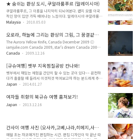
먼저 새파란 하늘과 에매랄드빛의 바다, 새하얀 모래사장이 그려
했네요 ㅎㅎ..
★ 숨쉬는 환상 도시, 쿠알라룸푸르 (말레이시아)
지고 마는 것은 결코 나만의 그림만이 아닐 것이다. 펜탁스 k-x,
쿠알라룸푸르, 그 이름을 나지막히 되뇌어본다. 왠지 모를 이국
I-10, 말레이시아, 랑카위, 하나투어, 스티커, 여행
적인 향이 입안 가득 배어나는 느낌이다. 말레이시아 쿠알라룸푸
르를 여행하기 전, 그 곳은 내게 단순히 외기 어려운 도시 이름일
Malaysia
2010.05.03
뿐이었다. 하지만 지금은 다르다. 심지어는 자음과 모음사이에서
도 그 도시의 뜨거운 열정이 전해질 정도. 만 삼일, 정확히는 68
오로라, 하늘에 그리는 환상의 그림, 그 꿈결같은
시간만에 쿠알라룸푸르는 내 마음을 화악 사로 잡았고, 꼭 다시
순간들
The Aurora Yellow Knife, Canada December 2009 ⓒ
가보고 싶은 그리운 도시가 되었다. 무엇을 상상하든 당신이 기
iamjulie.com Canada 2009, star's dream Canada 2009,
대하는 그 이상을 보여줄 특별한 나의 도시, 쿠알라룸푸르를 소
not only one light Canada 2009, 7 blue s Canada 2009,
개합니다. 펜탁스 k-x
Canada
2009.12.16
self portrait Canada 2009, green bomb Canada 2009,
trees to stars Canada 2009, starry-eyed Canada 2009,
[규슈여행] 벳부 지옥찜질공방 칸나와!
we are both from universe Canada 2009, over the moon
벳부에서 재밌는 체험을 간단히 할 수 있는 곳이 있다~~ 온천하
The Aurora Yellow Knife, Canada December 2009 ⓒ
다가 출출할 때 들러서 이것저것 먹어보고자 하는 분드레게 추
iamjulie.com 오로라 여행기는 계속 됩니다..^^
천! 벳푸 칸나와에 전해오는 "지옥찜요리"를 체험할 수 있는 곳
Japan
2014.01.27
~~ 벳부 지옥찜질공방 칸나와~ 온천수를 마실수도 있고 바로 옆
에는 발찜질과 족욕을 할 수 있는 곳도 있어서.. 음식을 먹고 난
여자들 취향의 북규슈 여행 훔쳐보기!
후나 찜이 쪄지기를 기다리면서 족욕을 하면 좋다! 영업시간 : 오
전9시~오후9시 (접수는 8시까지) 휴일: 매월 3번째 수요일 (공
Japan
2013.12.16
휴일의 경우는 다음날) 요금 : 지옥찜가마 기본 사용료 (30분이
내) 500엔 지옥찜가마 大 사이즈 기본 사용료 30분 이내 800엔
연장 사용료 10분단위로 150엔 연장 사용료 大 사이즈 10분 단
위로 250엔 회수원 30분 사용권 10장 3000엔 주소 벳푸시 후..
간사이 여행 사진 (오사카,고베,나라,히메지,사카
이,교토,아리마온천) 자코매거진 10호 수록 포토
매월 초는 자코매거진 편집하는 시간. 편집 디자인이 막 끝난 따