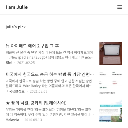
I am Julie
julie's pick
뉴 아이패드 에어 2 구입 그 후
최근에 산 물건 중 단연 가장 마음에 드는 건 역시 아이패드에어
다. New ipad air 2 (256gb) 집에 랩탑도 여러개고 아이폰도
최신형인데 뭐하러 아이패드가 필요할까 싶어 망설였었다. 오래
일상
2021.02.25
전, 아이패드 잡지 디자인을 맡던 시절 이후 처음 구입이니 십년
만인가? 다시 아이패드 유저가 되었다. 이유는 1. 요즘은 프라미
미국에서 한국으로 송금 하는 방법 중 가장 간편
어프로보다는 어플로 간편히 동영상 편집하는데 큰 화면으로 보
한 저렴한 방법 wirebarley
미국에서 한국으로 송금 하는 방법 중에 쉽고 편한 저렴한 방법
면 편하니까 2. 주식차트 볼 때 편하려고 3. 그냥 갖고 싶어서 3
알려드려요. Wire Barley 라는 어플이어요!혹은 한국에서 미국
번이 가장 크고 1,2번은 구태여 찾은 느낌이지만...... ㅎㅎ 뭔가
도 되고... 다양한 나라가 가능하네요! 저는 우선 미국에 있기 때
새로운 장비를 사면 동기부여 혹은 휘발성이 있을 수 있지만 작
미국생활정보
2021.02.09
문에 미국 기준으로 미국에서 한국으로 송금 하는 방법 알려드릴
은 원동력이 되지 않을까 싶기도 했다. 이렇게 내가 오랜만에 블
께요.아래 링크를 사용해서 가입하시면 $5 할인 쿠폰도 2개 받
로그에 적고 있는 것을 보니 (시작이 반이니) 반쯤은 맞았나보
★ 꿈의 낙원, 랑카위 (말레이시아)
아 쓰실 수 있으셔요.
다..
우리는 '여행을 간다.'라는 표현보다 '여행을 떠난다.'라는 표현
https://wirebarley.app.link/DlaAgL9JIdbWireBarley |
에 더 익숙하다. 우리 삶에 있어 여행이란, 지친 일상을 벗어나
Money TransferWould you like to receive useful
도피를 청하고픈 안식처일런지도 모르겠다. 지금과는 다른 새로
information such as exchange rate information, benefits,
Malaysia
2010.05.13
운 어디론가를 향해 떠나고 싶은 욕구. 그런 곳을 떠올리면 가장
and events?wirebarley.app.link저도 알차게 할인받아 사용