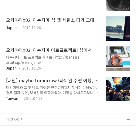
오카야마#02. 이누지마 섬-옛 제련소 터가 그대로
남아 있는 인기 드라마 촬영지
Japan
2010.11.26
오카야마#03. 이누지마 아트프로젝트! 섬에서 열
리는 전시회 Inujima
이누지마 아트 프로젝트 사이트~ http://benesse-
artsite.jp/en/inujima/
Japan
2010.11.26
[대만] maybe tomorrow (타이완 주펀 여행, 랜
턴에 소망담아 날리기)
대만여행과 그 후 바로 이어진 전주여행까지 무사히 다녀왔다.
결코 짧지 않은, 보름간의 여행이었다. 여행을 다녀오고보니 벌
써 4월말이다. 한달은 까먹은 기분. 특별한 계획없이 발길 닿는
Taiwan
2011.04.19
대로 정하며 움직였던 여행.. 여러가지 에피소드들이 있었다. 많
은 사람들도 만나고, 소중한 추억을 만들었다. 좋은 풍경과 좋은
음식보다는 좋은 사람에 대한 기억이 더 오래 남는 것 같아. 이
날은 대만 여행의 마지막 날이었다. 타이페이 근교인 주펀에 가
관련사이트
는 것으로 여정을 마무리하려 했는데, 우연찮게 스펀이 주펀에서
가깝다는 것을 깨닫고! 주펀에서 반나절을 보낸 후, 갑자기 스펀
으로 향하게 되었다. 스펀행의 목적은? 이 랜턴을 날리기 위해서