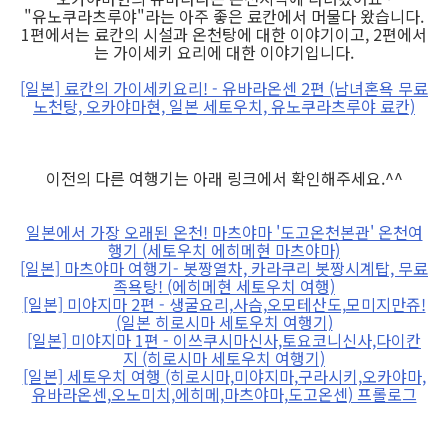
"유노쿠라츠루야"라는 아주 좋은 료칸에서 머물다 왔습니다.
1편에서는 료칸의 시설과 온천탕에 대한 이야기이고, 2편에서
는 가이세키 요리에 대한 이야기입니다.
[일본] 료칸의 가이세키요리! - 유바라온센 2편 (남녀혼욕 무료
노천탕, 오카야마현, 일본 세토우치, 유노쿠라츠루야 료칸)
이전의 다른 여행기는 아래 링크에서 확인해주세요.^^
일본에서 가장 오래된 온천! 마츠야마 '도고온천본관' 온천여
행기 (세토우치 에히메현 마츠야마)
[일본] 마츠야마 여행기- 봇짱열차, 카라쿠리 봇짱시계탑, 무료
족욕탕! (에히메현 세토우치 여행)
[일본] 미야지마 2편 - 생굴요리,사슴,오모테산도,모미지만쥬!
(일본 히로시마 세토우치 여행기)
[일본] 미야지마 1편 - 이쓰쿠시마신사,토요코니신사,다이칸
지 (히로시마 세토우치 여행기)
[일본] 세토우치 여행 (히로시마,미야지마,구라시키,오카야마,
유바라온센,오노미치,에히메,마츠야마,도고온센) 프롤로그