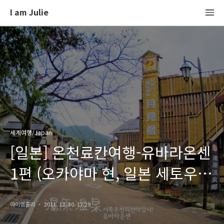
I am Julie
세계여행/Japan
[일본] 온천료칸여행-유바라온센
1편 (오카야마 현, 일본 세토우치
여행, 유노쿠라츠루야 료칸)
아이엠줄리
2011. 12. 30. 17:29