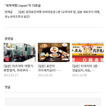
'세계여행/Japan'의 다른글
현재글
[일본] 온천료칸여행-유바라온센 1편 (오카야마 현, 일본 세토우치 여행,
유노쿠라츠루야 료칸)
관련글
[일본] 마츠야마 여행기-
[일본] 료칸의
[일본] 미야지마 2편 -
봇짱열차, 카라쿠리
가이세키요리! -
생굴요리,사슴,
봇짱시계탑, 무료족욕탕!
유바라온센 2편
오모테산도,모미지만쥬!
2012.01.17
2012.01.02
2011.12.30
(에히메현 세토우치
(남녀혼욕 무료노천탕,
(일본 히로시마 세토우치
여행)
오카야마현, 일본
여행기)
댓글
세토우치,
유노쿠라츠루야 료칸)