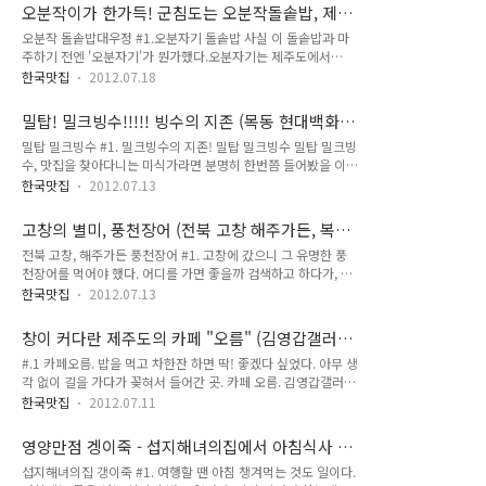
일랜드' 리조트이다. 위치도 좋아하는 성산쪽에 있고, 시설과 가
못하여, 늘 덜 맵게 해달라고 하는데 딱 좋다. 너무 맛있다 ㅠ_ㅠ
오분작이가 한가득! 군침도는 오분작돌솥밥, 제주
격도 괜찮은 편이고, 풍경이 일단 너무 좋으니까!!! 섭지코지에
..
도 대우정
오분작 돌솥밥대우정 #1.오분자기 돌솥밥 사실 이 돌솥밥과 마
있으니까!!!!! 그리고 한가지 더 하자면, 밥이 참 맛있다 :) 휘닉스
주하기 전엔 '오분자기'가 뭔가했다.오분자기는 제주도에서
아일랜드에 있는 한식당 '일출봉'에서는 한식을 정말 정갈한 스
70% 나는 해산물인데, 모양새는 전복과 흡사하다.둘 다 자주 마
타일로 맛볼 수 있다. 흑돼지구이도 있어요. 특히 전복뚝배기
한국맛집
2012.07.18
주하지 않는 것이다보니 구별하기가 아직도 어려운 것 같다
(22,000원)가 정말 정말 맛있는데, 이 날은 열무보리비빔밥과
@_@여튼 둘다 맛있다!! 오분자기는 특유의 오돌오돌 씹히는
애호박찌개(13,000원)을 먹었다. 반찬이 각각 접시에 담겨 1인
밀탑! 밀크빙수!!!!! 빙수의 지존 (목동 현대백화
식감 때문에 더 맛있고 재밌다. 오분자기는 보통 해물뚝배기나
용으로 개..
점 밀탑)
밀탑 밀크빙수 #1. 밀크빙수의 지존! 밀탑 밀크빙수 밀탑 밀크빙
된장찌게 등에 넣어서 먹지만! 돌솥밥으로도 먹는 곳이 있다고
수, 맛집을 찾아다니는 미식가라면 분명히 한번쯤 들어봤을 이름
하여! 소문난 맛집을 찾았다.그 이후로 그 맛에 반해!!! 제주에 갈
이다. 내가 현대백화점을 좋아하는 가장 큰 이유일지도 모르겠
때마다 들르곤 한다. '대우정' 오분자기에 마가린과 양념을 넣어
한국맛집
2012.07.13
다. 흐.. 여름이면 빙수는 하루에 하나씩 먹어줘도 부족하다니
서 슥슥 비벼먹으면 정말 감탄만 나온다!!! 하아! #2. 돌솥밥 위
깐!!! 주말에는 사람들이 많아서 줄을 서야만 먹을 수 있는 곳. 이
로 한가득 뎦여진 잘게 썰린 오분자기들.뜨거운 김이 솔솔 오르
고창의 별미, 풍천장어 (전북 고창 해주가든, 복분
럴 땐 평일에 시간이 나는 우리가 참 좋다 :) #2. 이런 오묘한 밀
는 그 돌솥에 마가린과 양념장..
자칼국수 장어구이)
전북 고창, 해주가든 풍천장어 #1. 고창에 갔으니 그 유명한 풍
크얼음이 또 없다. 사르르르... 녹는 것도 참 사르르르... 어쩜 이
천장어를 먹어야 했다. 어디를 가면 좋을까 검색하고 하다가, 복
런 우유 맛이 나지?!! 밀탑 밀크빙수는 정말 밀빙의 지존. 팥도
분자칼국수도 같이 하는 곳으로 결정! 센불에 초벌구이를 하고
오동통하고 정말 맛있다!!! 떡도 큼직하게 뚝딱뚝딱 들어있다.
한국맛집
2012.07.13
숯불로 재벌구이를 해서 먹으니 기름기가 없어 장어 특유의 느끼
들어간거 별거 없어보이는데, 너 왜 이렇게 맛있는거니. #3. 밀
한 맛이 전혀 없고, 장어를 그리 즐기지 않는 사람도 계속 먹고
탑의 밀크빙수는 인당 하나는 먹어줘야 만족스럽다....ㅋㅋ 그만
창이 커다란 제주도의 카페 "오름" (김영갑갤러
싶을 정도로 담백하고 맛있었다. 소금구이, 양념구이가 있는데
큼 ..
리 근처)
#.1 카페오름. 밥을 먹고 차한잔 하면 딱! 좋겠다 싶었다. 아무 생
둘다 추천 +_+ #2. 밑반찬이 맛있어서 또 좋았다. 흐흣. 특히 여
각 없이 길을 가다가 꽂혀서 들어간 곳. 카페 오름. 김영갑갤러리
러 야채를 넣고 양념에 버무리신 반찬이 있었는데 (아쉽게도 사
바로 근처에 있다. 바로 길건너편에 딱! 김영갑갤러리를 네번은
진엔 없네요) 야채와 함께 들깨가 아삭하게 씹히는 맛이 별미였
한국맛집
2012.07.11
간 것 같은데, 한번도 보질 못했다. 새로 생겼나보다. 여쭤보니
다. #3. 복분자칼국수. 시원한 국물이 일품. 장어구이와 함께 먹
생긴지 두세달밖에 안되셨단다. 물론 이 글을 쓰는 지금으로부터
으니 좋더라. #4. 노릇노릇하게 숯불로 구워지는 도톰한 장어
영양만점 겡이죽 - 섭지해녀의집에서 아침식사 하
몇달 전의 이야기다. 이제는 오픈한지 일년정도 되셨겠네요 :) 커
들.. 괜히 고창 풍..
기!
섭지해녀의집 갱이죽 #1. 여행할 땐 아침 챙겨먹는 것도 일이다.
다란 창이 아주 마음에 들던 곳. #2. 같이 간 한 친구는 이곳에서