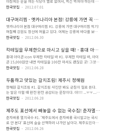
아침에는 문을 여는 식당이 별로 없어서, 먹긴 먹어야 하는데 고
이야기를 하다가 인생의 터닝포인트를 얻어가게 되었다. 역시 하
민 고민. 이 날도 그랬다. 제주도에 머무는 중에 친구들이 아침
고 싶은 일을 해야겠다며, 밝은 표정에 격앙된 목소리로 말하던
한국맛집
2012.07.01
비행기를 타고 왔다. 제주공항까지 마중나갔다가 성산까지 내려
친구의 얼굴이 아직도 생생하다. 물론 그 친구는 지금 그 하고 싶
왔는데 뭘 먹어야할지 한참 또 고민 고민. 오조해녀의 집을 갈까
다던 일을 하며 잘 살고 있다. 아침에 찾아가서 한적한 분위기가
대구머리찜 - 옛카나리아 본점! 강릉에 가면 꼭 가
도 하다가 저번에 가봤으므로 이번엔 섭지해녀의 집! 콜! 아침 식
..
볼 맛집
옛카나리아 본점 대구머리찜 #1. 강릉에 가면 대구머리찜 먹기!
사가 가능하고 아침에 부드럽게 죽을 먹어주는 것이 좋으니까
며칠째 강원도 정선에 머물고 있다. 어제는 강릉에 바다를 보러
요! 섭지해녀의 집은 겡이죽이 유명하다. 제주도 방언으로 게를
가기로 하고, 다같이 강릉으로 출동! 바다를 보고선 출출해진 우
겡이 혹은 깅이라고 한다고 한다. 겡이죽은 갯벌에 사는 작은 겡
한국맛집
2012.06.30
리는 강릉의 맛집인 "옛카나리아"로 향한다. 대구머리찜만을 전
이(게)들을 갈아서 만든 죽이다. 겡이를 통째로 넣어서 갈기 때문
문으로 하는 대구머리찜 맛집! 아구찜 같은 형식인데, 정말 맛있
에 완전 영양 만점이라고! 색은 좀 요상스럽긴 하지만, 영양 만점
칵테일을 무제한으로 마시고 싶을 때! - 홍대 아이
었다. 눈물나게! 주먹만한 감자가 통째로 들어가고, 아삭아삭한
에 고소하고 맛있으니 ..
콘(icon) 칵테일 바
홍대 아이콘 icon 무제한 칵테일 바 #1. 무제한 칵테일 바, 아이
콩나물이 수북히 쌓여 커다란 쟁반에 담겨 나온다. 사진을 찍으
콘 15,000원만 내면 칵테일을 100잔 마셔도 괜찮은 곳! 그것도
려하니 아주머니께서 말씀하신다. "사진 올리지 마세요. 안그래
홍대에서! 생긴지 얼마 안되었지만, 참 훈훈한 곳이다. 무제한 칵
도 손님이 넘 많아요~" ㅎㅎ 정말 손님이 많긴 하더군요! 옛카나
한국맛집
2012.06.28
테일 바라니..!! 가격도 착하다 15,000원. 두잔 가격에 열잔 마
리아 본점. 강릉점이 본점이고 몇개의 분점이 있나보다. 그래도
셔도 괜찮다. 가능만 하다면 백잔도. #2. 스낵류도 있다. 나쵸
본점이 젤로 맛있겠지? :) 하얀 대구생선 살이 끝도 없이 나와서..
두툼하고 맛있는 갈치조림! 제주시 청해원
5,000원! #2. 피치크러쉬, 깔루아밀크, 미도시샤워, 드라이버
아 대구머리가 정말..
청해원 갈치조림 #1. 갈치조림 사진만 봐도 군침이 절로 돈다.
스크류 등 좋아하는 칵테일을 다 마셔보는 시간. 게다가 바텐더
는 말은 이럴 때 완전 완전 공감되는 문장이다. 아!!!! ...ㅜㅜ........
는 세계 최고의 바텐더다. 세계 대회에서 수상했다고. +_+ #3.
사진만 보고 있자니 괴로운 수준. 갈치조림을 먹고 싶은 사람들
게다가 더 좋은 점은, 손목에 도장을 찍어주는데, 이 도장만 있으
한국맛집
2012.06.28
에게 주저없이 추천하는 '청해원' 둘이서 갈치조림 中 사이즈
면 클럽처럼 들락날락해도 된다는 점~ 주말에는 클럽같은 분위
(28,000원)에 공기밥을 먹으니 딱 좋았다. 갈치조림 외에도 다
기로 변신하니 클럽 좋아하는 분들은 가도 좋을 듯! ..
제주도 표선에서 빼놓을 수 없는 국수집! 춘자멸
른 메뉴들이 있지만, 일단 청해원은 갈치조림으로 유명하다니 갈
치국수 (춘자싸롱)
춘자싸롱 멸치국수 #1. ‘제주도에서 춘자싸롱 국시말고는 국시
치조림만 먹었다. 다음에 제주도에 가도 청해원의 갈치조림을 먹
로 안 본다’ 표선에 슬슬 산책하러 나가던 날이다. 제주도민이라
으러 갈 계획이다. 맛있으니까! 매콤하면서도 약간 달달한 양념
도 되는 것마냥 굴던 날. 숨비게스트하우스에서 버스를 타고 슬
맛이 정말 끝내준다. 하얀 갈치 속살도 좋지만, 무도 맛있고 그냥
한국맛집
2012.06.26
슬 나가 표선해변근처의 읍내에서 내렸다. 우체국에서 서울에서
양념에 밥만 비벼먹어도 참 맛있다. #2. 밑반찬 가짓수가 많은