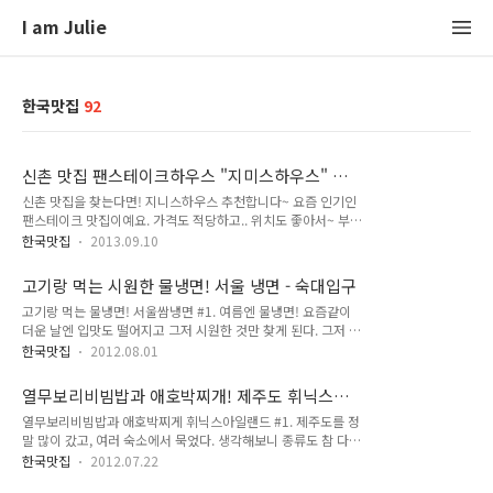
I am Julie
한국맛집
92
신촌 맛집 팬스테이크하우스 "지미스하우스" 스
테이크 먹으러 추천!
신촌 맛집을 찾는다면! 지니스하우스 추천합니다~ 요즘 인기인
팬스테이크 맛집이예요. 가격도 적당하고.. 위치도 좋아서~ 부담
없이 가기에 딱 좋은 것 같네요!!! Jimmy’s House 14,000원이
한국맛집
2013.09.10
라는 합리적이고 리즈너블한!! 가격이 일단 마음에 듭니다. 그런
데 비주얼은 가격의 2배값을 하는 것 같죠? +_+ 아주 군침이 솔
고기랑 먹는 시원한 물냉면! 서울 냉면 - 숙대입구
솔.. 질도 좋아요~ 엄선된 국산 쇠고기만 사용하는 .. 정직한 맛
고기랑 먹는 물냉면! 서울쌈냉면 #1. 여름엔 물냉면! 요즘같이
집. 지미스 하우스! 팬스테이크 먹으러 고고씽! Jimmy’s House
더운 날엔 입맛도 떨어지고 그저 시원한 것만 찾게 된다. 그저 냉
주소 : 서울시 서대문구 창천동 52-40 연락처 : 070-8822-
면이 최고~! 사무실을 원효로1가로 옮겨 숙대앞의 맛집들을 찾
7151 영업시간: 주중 12시~ 10시 30분(3시-5시 브레이크타
한국맛집
2012.08.01
게 되었는데.. 주차도 되고 맛도 좋고 게다가 고기도 주는!! 서울
임), 주말 12시~10시 30분 인테리어도 아늑하여 스테이크 먹으
냉면을 발견하였다. 벌써 두번이나 다녀왔다. 오늘도 갈지도 모
면서 친구와 연인과 수다 떨기에 좋은 것..
열무보리비빔밥과 애호박찌개! 제주도 휘닉스아
른다. 너무나 맛있다~~!! 고기도 주고 냉면도 먹고! 물냉면과 비
일랜드 한식당 '일출봉'
열무보리비빔밥과 애호박찌게 휘닉스아일랜드 #1. 제주도를 정
빔냉면이 있다. 각 6,000원. 고기 추가는 3,000원. 곱배기는
말 많이 갔고, 여러 숙소에서 묵었다. 생각해보니 종류도 참 다양
500원! 추가! #2. 쫄깃한 면발에~ 시원하고 그윽한 육수. 서울
하다. 펜션,게스트하우스,모텔,호텔,리조트,민박 그리고 심지어
냉면의 냉면은 좀 맵기 때문에 매운 것이 부담스러운 분들은 덜
한국맛집
2012.07.22
친구네 집까지. 그 중 가장 많이 갔던 숙박업체는 바로 '휘닉스아
맵게 해달라고 주문시에 요청해야한다. 나는 매운걸 잘 먹지는