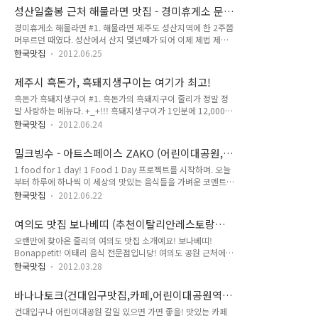
미처 내고 오지 못한 자동차세를 내고 나오니 출출하다. 표선에
것은 아니지만 좋아라하는 양념게장이 나와서 올킬되었다. 양념
성산일출봉 근처 해물라면 맛집 - 경미휴게소 문
나온 두번째 이유는 춘자멸치국수를 먹어 보기 위함이었다. 물론
게장...
어라면
경미휴게소 해물라면 #1. 해물라면 제주도 성산지역에 한 2주쯤
세번째는 표선해변에서 멍때리기였고 :) 성석제씨가 소풍 산문
머무르던 때였다. 성산에서 산지 몇년째가 되어 이제 제법 제주
집에서 극찬했다는 멸치국수란 대체 어떤 맛일까! 제주도에서
여자처럼 보이는 친구를 따라 이곳을 찾았다. 일명 '문어라면'으
춘자싸롱 국시말고는 국시로 안 본다는건 대체 무얼까! #2. 그렇
한국맛집
2012.06.25
로 유명한 이곳은 성산일출봉과 아주 가까이 있어 성산일출봉에
게 두번째 이유를 해결하기 위한 목표물! 춘자멸치국수를 찾았
가기 전이나 후에 가도 좋을 곳. 사진에 보면 알겠지만 라면에 문
다. 춘자싸롱이라고도 불리우는 이곳은 멸치국수 전문점으로 지
제주시 흑돈가, 흑돼지생구이는 여기가 최고!
어가 숭숭 들어가 있다. 하지만 뭐 큰 문어를 기대하면 안되고,
역주민은 물론 제주 올레꾼들에게 유명한 곳..
흑돈가 흑돼지생구이 #1. 흑돈가의 흑돼지구이 줄리가 정말 정
그냥 문어가 좀 들어간 해물라면 정도로 생각하고 가면 좋겠다.
말 사랑하는 메뉴다. +_+!!! 흑돼지생구이가 1인분에 12,000
#2. 경미휴게소 가게 이름이 '경미휴게소'라서 참 특이했다. 그
원.. 도톰한 고기를 참숯에 직화로 구워서 먹으면 기름이 쏙~빠
냥 시골 가게 같은 느낌인데 이름은 고속도로 휴게소를 생각나게
한국맛집
2012.06.24
져 쫄깃쫄깃한 맛을 맛볼 수 있다. 흑돼지생구이를 주문하면 껍
한다. 문 옆으로 커다란 어항에 문어들이 한가득. 문어 숙회도 맛
데기도 좀 주셔서 더 좋다~ 껍데기 완죤 좋아요! 제주에 본점이
볼 수 있지만 그냥 라면만 먹었다. 허름하지만 나름 유명해서인
밀크빙수 - 아트스페이스 ZAKO (어린이대공원,
있는 흑돈가는 서울에도 직영점이 생긴 덕분에.. 요즘에는 한달
지, 유명인사들이 다..
건대입구 근처 자코카페)
1 food for 1 day! 1 Food 1 Day 프로젝트를 시작하며. 오늘
에 한번은 꼭 먹고 있는 것 같다. 대신 가격은 제주본점보다 좀
부터 하루에 하나씩 이 세상의 맛있는 음식들을 가벼운 코멘트와
비싸지만...ㅠㅠ (여의도직영점, 강남직영점, 삼성직영점, 노원직
함께 소개해보자고, 마음을 먹었다. 예약포스팅을 다량생산해서
영점) #2. 흑돈가는 제주도가 인정한 흑돼지 취급 1호점이라고
한국맛집
2012.06.22
라도 이 다짐을 꼭 지킬 수 있기를.. 줄리의 하드에 한가득 쌓여
한다. 제주도 한라산에서 자연방목한 청정 흑돼지. 미안해 돼지
만 있는 빛을 보지 못하고 있는.. 가여운 음식사진들을 위하
야...ㅎㅎ... 하지만 사랑한다...ㅋㅋ #3. 멜젓 흑돈가가 좋은 가장
여의도 맛집 보나베띠 (추천이탈리안레스토랑맛
여!!!!! ★ 첫 시작은 요즘 줄리가 홀릭 홀릭 호올릭 되어있는, 밀
큰 이..
집,여의도벚꽃축제)
오랜만에 찾아온 줄리의 여의도 맛집 소개예요! 보나베띠!
크빙수다. 작년여름부터 열심히 먹기 시작했는데.. 올해도 여름
Bonappetit! 이태리 음식 전문점입니당! 여의도 공원 근처에
이 시작되자마자! 여름 메뉴로 다시 메뉴에 오르자마자!! 가서
있어요~ 자세한 지도 및 주소는...글 하단에 있습니다. 여의도는
개시해주었다. 사진은 작년에 찍은 사진이지만 :) 모양과 맛은 작
한국맛집
2012.03.28
은근 갈 만한 곳이 없어서~ 고민하게 되는 동네 중 하나예요. 직
년 밀크빙수나 올해 밀크빙수나 100% 같다. #1. 밀크빙수!!!
장인들이 밀집되어 있는 곳이다보니.. 건물 지하 식당가가.. 북적
8,000원. 애플민트 잎사귀가 살포시 올라가 상큼함을 더해주..
바나나토크(건대입구맛집,카페,어린이대공원역,
북적.. 예전에 여의도에서 근무한적이 있어서 맛집은 쫌 알고 있
세종대추천맛집,맛있는카페 바나나토
건대입구나 어린이대공원 갈일 있으면 가면 좋을! 맛있는 카페
지요^^ 그런데 연인끼리 가기엔 쫌 거시기..^^;; 한 그런 맛집들