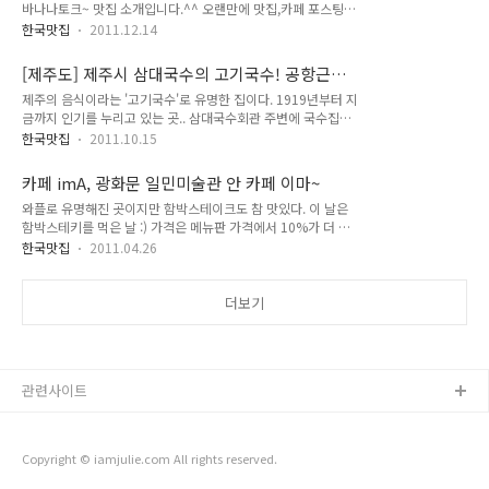
크!BananaTalk)
바나나토크~ 맛집 소개입니다.^^ 오랜만에 맛집,카페 포스팅을
이 대부분.. 정말 식사하기에 좋은 맛집들은 많지만요.ㅎㅎ 보나
하네요~(오늘부터 열심히 맛집을 소개해볼까 하고 다짐을...ㅎ
베띠는 데이트하기에도 좋고~ 점심식사로도 좋은 곳입니다. 그
한국맛집
2011.12.14
ㅎ) 바나나토크는 입소문을 듣고 찾아가게 되었어요. 괜찮은 카
래서인지 점심시간에 늘 북적북적.. 저는 딱 점심시간이 지나고
페가 생겼다고 ㅎㅎ 홍대 카페 분위기~ [바나나토크의 핫초코!]
이곳을 방문했더니 자리 여유가 있더군요! 실내 분위기도 괜찮
[제주도] 제주시 삼대국수의 고기국수! 공항근처
날씨가 추우니 우선 따끈하고 달콤한 코코아 한잔 합니다. 우선,
습니다~ 주차도 되..
맛집
제주의 음식이라는 '고기국수'로 유명한 집이다. 1919년부터 지
말이죠. 커다란 머그에 한가득 나오는 핫초코가 참 맛있더군요.
금까지 인기를 누리고 있는 곳.. 삼대국수회관 주변에 국수집이
(가격 5,000원) [바나나토크의 아이스크림 와플] 그리고 역시나
몇개 더 있지만, 삼대국수만 유난히 붐비는 이유는~ 벌써 많은
빠질 수 없는... 와플도 함께 해줍니다. 아이스크림의 시원함과
한국맛집
2011.10.15
사람들이 인증을 하고 간! 맛집이기 때문이겠죠. 아무튼 삼대국
따듯하고 쫀득한 와플의 조화가 예술! 바나나토크 와플 정말 맛
수회관에서 고기국수를 처음 먹어봤다. 뽀얀 국물에 평소보던 국
있습니다. ㅠㅠ 간만에 맛있는 와플 먹네요~ 맨날 빈스빈스 와플
카페 imA, 광화문 일민미술관 안 카페 이마~
수면보다 굵은 면발이 가득 담겨 나온다. 오동통한 굵기인데다가
만 먹었는데 ㅎㅎ 실..
와플로 유명해진 곳이지만 함박스테이크도 참 맛있다. 이 날은
양도 푸짐하여 국수인데도 한끼 정말 든든~하다. 가마솥에 24시
함박스테키를 먹은 날 :) 가격은 메뉴판 가격에서 10%가 더 붙
간 우려낸 돼지 사골 육수에 청정제주산 고기 수욕이 한가득~ 국
는다. 아래 사진의 함박스테이크 가격은 9,000원 치즈가 올라간
물이 고기 육수가 제대로 우려나온 국물이라서 더욱 든든! 영양
한국맛집
2011.04.26
녀석도 참 맛있다 :) 두툼한 고기가 아주 만족스러운 맛 !!! 한끼
도 만점! 가격: 고기국수 6,000원 / 비빔국수 5,500원 / 멸치국
식사로 딱 좋다. 그리고 토마토 쥬스와 딸기 쥬스 주문!! 빙수는
수 4,500원 / 국밥 5,500원 / 콩국수 5,500원 / 열무국수 5,5..
6,000원.. 와플은 11,000~13,000원.. 커피를 잘 못마시는 관
더보기
계로 쥬스 쥬스~ㅋㅋ 이날 예쁜 동생 현주가 선물해 준 꽃 한송
이 :) 헤헤 꽃은 언제나 좋다. 함박스테이크 해체된 모습...ㅋㅋㅋ
ㅋㅋ 이후 눈 깜빡할 사이 사라졌다는!!ㅋㅋ photo : pentax k-
r + 35mm f2.0 렌즈!! 광화문 5번출구로 나오면 바로 있지
관련사이트
요!^^
Copyright © iamjulie.com All rights reserved.