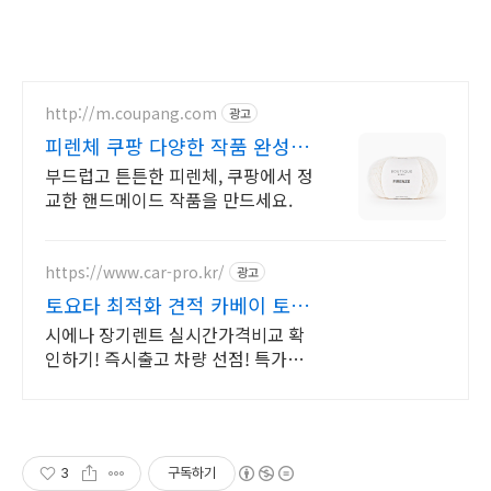
http://m.coupang.com
광고
피렌체 쿠팡 다양한 작품 완성
다용도 실
부드럽고 튼튼한 피렌체, 쿠팡에서 정
교한 핸드메이드 작품을 만드세요.
https://www.car-pro.kr/
광고
토요타 최적화 견적 카베이 토요
타 특가차량 무료견적
시에나 장기렌트 실시간가격비교 확
인하기! 즉시출고 차량 선점! 특가차
종! 수입차 최대 할인 견적! 온라인계
약! 최적가 프로모션 차량 빠른출고
선점하세요.
3
구독하기