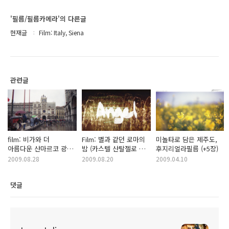
'필름/필름카메라'의 다른글
현재글
Film: Italy, Siena
관련글
film: 비가와 더
Film: 별과 같던 로마의
미놀타로 담은 제주도,
아름다운 산마르코 광장,
밤 (카스텔 산탈젤로 성,
후지리얼라필름 (+5장)
베네치아
판테온)
2009.08.28
2009.08.20
2009.04.10
댓글