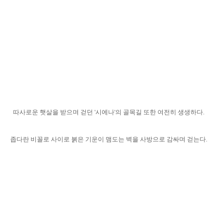
따사로운 햇살을 받으며 걷던 '시에나'의 골목길 또한 여전히 생생하다.
좁다란 비꼴로 사이로 붉은 기운이 맴도는 벽을 사방으로 감싸며 걷는다.