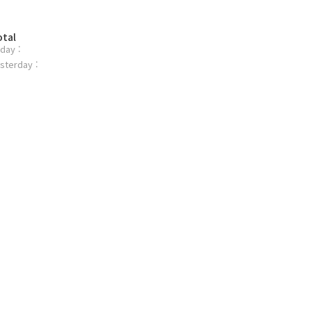
otal
day :
sterday :