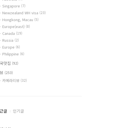
Singapore
(7)
Newzealand WH visa
(23)
Hongkong, Macau
(5)
Europe(east)
(8)
Canada
(19)
Russia
(2)
Europe
(6)
Philippine
(6)
국맛집
(92)
리뷰
(253)
카메라리뷰
(32)
근글
인기글