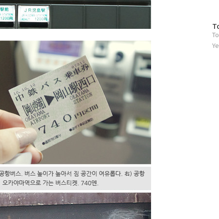
방
T
To
문
자
Ye
수