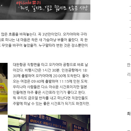
한
최
최
근
글
과