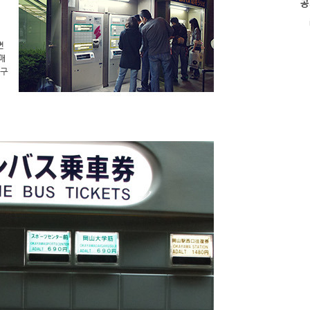
공
인
i
기
글