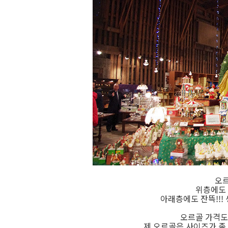
오르
위층에도
아래층에도 잔뜩!!!
오르골 가격도
제 오르골은 사이즈가 좀