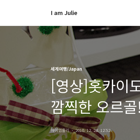
I am Julie
세계여행/Japan
[영상]홋카이
깜찍한 오르골!
(펜탁스 k-r 영
아이엠줄리
2010. 12. 28. 12:52