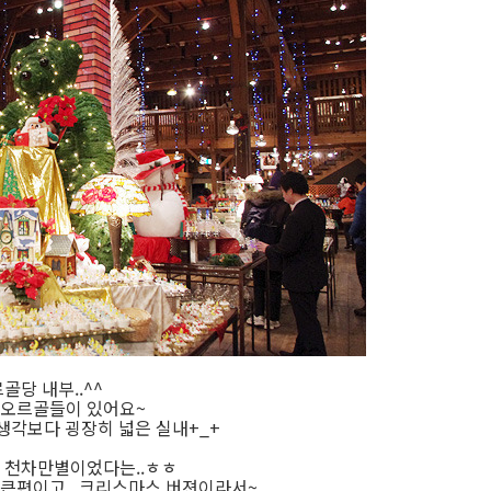
골당 내부..^^
 오르골들이 있어요~
 생각보다 굉장히 넓은 실내+_+
 천차만별이었다는..ㅎㅎ
 큰편이고.. 크리스마스 버젼이라서~