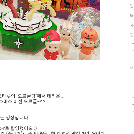
세
타루의 '오르골당'에서 데려온..
스마스 버젼 오르골~^^
는 영상입니다.
-r로 촬영했어요 :)
즈 (줌렌즈)로 줌 인아웃...하며 초점 맞춰가며..찍어봤