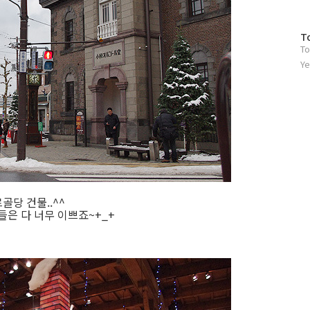
방
T
To
문
자
Ye
수
골당 건물..^^
은 다 너무 이쁘죠~+_+