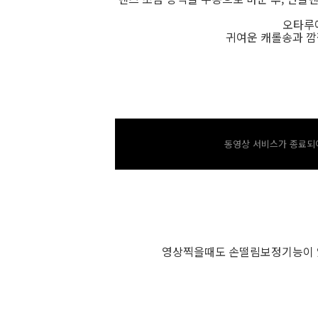
오타루
귀여운 캐롤송과 깜
동영상 서비스가 종료되어
영상찍을때도 손떨림보정기능이 있어