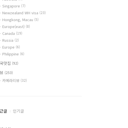
Singapore
(7)
Newzealand WH visa
(23)
Hongkong, Macau
(5)
Europe(east)
(8)
Canada
(19)
Russia
(2)
Europe
(6)
Philippine
(6)
국맛집
(92)
리뷰
(253)
카메라리뷰
(32)
근글
인기글