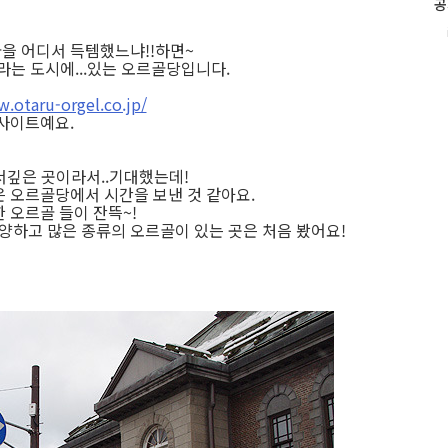
공
인
i
기
을 어디서 득템했느냐!!하면~
글
는 도시에...있는 오르골당입니다.
.otaru-orgel.co.jp/
사이트예요.
서깊은 곳이라서..기대했는데!
 오르골당에서 시간을 보낸 것 같아요.
 오르골 들이 잔뜩~!
양하고 많은 종류의 오르골이 있는 곳은 처음 봤어요!