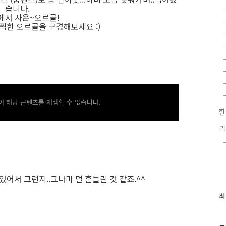
습니다.
에서 사온~오르골!
찍한 오르골을 구경해보세요 :)
 해당 콘텐츠를 재생할 수 없습니다.
한
서 그런지..그나마 덜 흔들린 것 같죠.^^
최
최
근
글
과