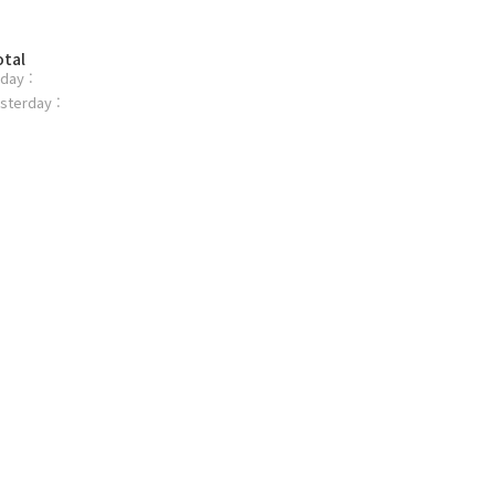
otal
day :
sterday :