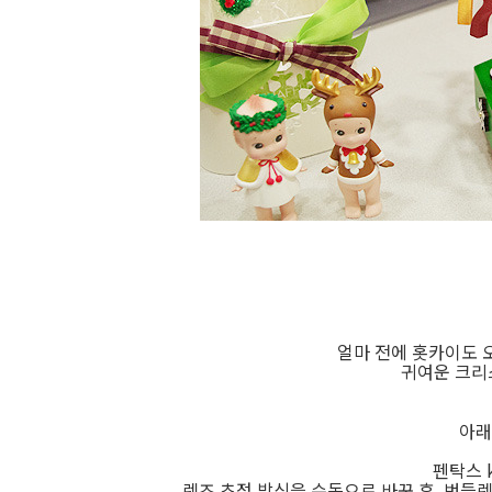
얼마 전에 홋카이도 오
귀여운 크리
아래
펜탁스 k
렌즈 초점 방식을 수동으로 바꾼 후, 번들렌