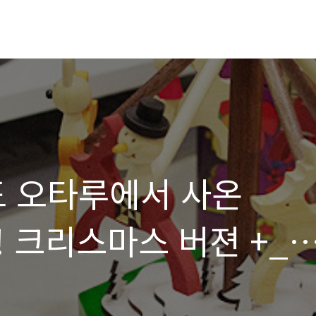
도 오타루에서 사온
 크리스마스 버젼 +_+
상)