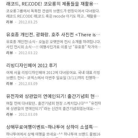
그리고.. +_+ 못하는게 뭔가요! 하정우의 기획초대전이 4월 17
이다. 이 역시 a57로 촬영되었다고 한다. 느리게 돌려도 ..
래코드, RE;CODE! 코오롱의 제품들을 재활용한
일부터 대치동에서 열린다. 꼭 가봐야지!!!+_+ 하정우의 그림을
리디자인브랜드 런칭소식, 이범수자켓,바지
코오롱그룹에서 독특한 컨샙의 브랜드가 런칭되어서 다녀왔다.
그간 웹에서는 보았지만, 아직 실제로 전시회에 가서 본 적은 없
래코드 RE;CODE 래;코드 혹은 recode 이기도 하고.. 재활용브
다. 아래는 지난 3월에 열렸던 개인전 도록.. 감각이 넘쳐나는 작
랜드, 리폼브랜드, 리디자인브랜드 이기도 하고..^^ 코오롱그룹
품들! 부럽다...!! 하정우 기획초대전 기간 : 4/17 – 8/16 장소 :
리뷰
2012.03.25
의 기존 여러가지 패션 브랜드들의 재고는.. 3년차가 되면 브랜
H-art Gallery - 현대 자동차 대치지점 (서울 강남구 대치3동
드 관리를 위해 소각된다고 한다. 이 때 소각되는 새 제품들은 연
1009-5 구상빌딩 1층) 배우 하정우의..
유호종 개인전. 광화랑. 호주 사진전 <There is
간 약 40억원에 달한다고.. 그런데 이 재고들을 소각하는 대신!
nothing like Australia> 전시 소개~^^
유호종 개인전!소식~ 오늘은 오랫만에 전시 소개를 하려합니다.
그 소재들을 리디자인하여~ 탄생시킨 브랜드가 바로 래코드. 아
사진 전시회 소식~~!! 여행사진가로 이름 난 "유호종" 작가의 개
까운 좋은 재료들을 재활용하여 좋게 승화시킨 예로 볼 수 있겠
인전.. 작가 소개는 글 하단에 있습니다..^^ 3월 21일 수요일부
다. 이번 래코드 제품들은 3년간의 재고들로 만들었다고 한다.
리뷰
2012.03.22
터 3월 27일 화요일까지! 딱 일주일간 전시하구요. 매일 am10
래코드 홈페이지 www.re-code.co.kr 처음엔 재활용 브랜드라
시부터 pm9시까지 해요. 단, 전시 마지막 날인 화요일은 pm1
고 하여 큰 기대를 하지는 않았는데, 정말 기대 그 이상이었다!
리빙디자인페어 2012 후기
시까지입니다. 장소는 가기 편한 광화랑 갤러리입니다. 5호선 광
패셔너블..
어제 서울 리빙디자인페어 2012에 다녀왔어요. 국내 대표 리빙
화문 역에 있어요. 감각적인 색채의 그림같은 사진들을 보고 싶
브랜드 전시~ 코엑스에서 이번주 일요일 (3/11)까지 진행하니
으시면 가보시도록..^^ 전시장 스케치 입니다. 생각보다 공간이
관심있는 분들은 가보시길..^^ 저는 워낙 인테리어나 잡다한 소
넓직해요. 사진에는 다 안 담겨있지만..ㅎㅎ 이렇게 쭉 작품들
리뷰
2012.03.09
품들 보는 것을 좋아해서~ 올해도 리빙디자인페어에 다녀왔습
이... 호주의 멋진 풍경들이 촤르르륵~~~ 묘한 풍경의 울룰루~
니다! 주말을 피해서 ㅎㅎ 목요일 오후에 샤샥~ 리빙디자인페어
이번에 전시 된 신작 중에 마음에 드는 작품이예요. ^^ 아트상품
유전자와 상관없이 연예인되기! 출간기념회 현장
공식 홈페이지
액자..
~ B&A 한규리 원장 저 (비포앤에프터클리닉)
며칠 전에 다녀왔던.. 출간기념회 현장 스케치입니다^^ "유전자
http://www.livingdesignfair.co.kr/html/main/ 리빙디자인
와 상관없이 연예인되기"라는 신간의 출간기념회였는데요~ 청
페어 코엑스 홀 A 3/7~3/11 am10:30~19:00 아래부터는 줄리
담동의 유명 에스테틱 클리닉인 "B&A(비포앤에프터)" 원장님
가 관심있게 살펴본 제품들입니다..^^ 2시간정도 걸려서 다 본
리뷰
2012.03.09
이신 한규리원장님께서 출간하신 책입니다. 이 에스테틱은 소녀
것 같아요~ 지름신이 자꾸만 오시는 것을...참느라 힘들었습니
시대가 단골이라고 하네요+_+ 소녀시대 뿐 아니라 한규리 원장
다.... 현장구매하면 할인해준다는 말이 참 ㅠㅠ 지름신을 여러번
상해무료여행이벤트~하나투어 상하이 소셜특공
님의 스타일, 이미지 메이킹을 거쳐간..연예인이 엄청나게 많았
오게하더군요! 양키캔들도 있었는..
대 모집 소식입니다^^
하나투어에서 상해 여행을 쏘네요~^^ 하나투어 브랜드 출범16
는데요~ 우리가 너무나 잘 아는 유명한 연예인들+_+!! 빅뱅,