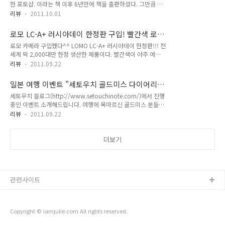
한 포토샵. 이라는 책 이후 6년만에 책을 출판하셨다. 그만큼 모
궁금하네요^^ 줄리도 이번 여행에 함께 합니다~ 어떤 분과 함께
든 열정과 정성을 이 책에 담으신 것 같은 느낌.. 책을 처음 보고
하게 될지 궁금해지네용+_+ 모두 지원 고고씽~ 응모 하는 페이
리뷰
2011.10.01
서 완전! 샘플 사진들에 반했고! 상세하게 적어주신 설명들에 반
지는 http://event.inpainterglobal.com/xe/index.php?
했다. 그리고 단순한 기술들의 나열이 아니라 사진을 찍는 사람
mid=setouchi&act=dispBoardWrite 이 링크이고....
로모 LC-A+ 러시아데이 한정판 구입! 빨간색 로
의 마인드에 접근하는 부분이 참 마음에 든다. 마음으로 찍는 사
모카메라 (LOMO LC-A+ Russia Day Limited
로모 카메라 구입했다^^ LOMO LC-A+ 러시아데이 한정판!!! 전
진 :) 자신있게 강력히 추천하는.. 사진 책! 소장가치 완전 있는
Edition)
세계 딱 2,000대만 한정 생산한 제품이다. 빨간색이 아주 예쁜
책이니 망설임 없이 구매해도 좋을 것 같다. 그리고.. 이제부터
포인트로 들어간...사랑스런 로모. 한정판이라서 보통 로모보다
는. 김주원작가님의 책 출판 기념회! 풍경~입니다. 김주원 작가
리뷰
2011.09.22
훨씬 비싼.. 499,000원... 가격이 압박적이긴 하지만~ 그래도 한
님의 싸인을 받는 중! 신났다. 흐흐. 따듯한 마음처럼 따듯한 멘
정판이니깐^^!! 오랜만에 찍어보는 개봉샷이다...ㅋㅋ 훈훈한 이
트를 적어주신 주원오빠. 고맙습니다. 책 대박 나세요 :) 출판기
일본 여행 이벤트 "세토우치 골드미스 다이어리"
아이의 개봉샷을 안 찍고 그냥 넘어갈 수가 없어서~ 오랜만에 개
념회는 좋은..
모두 참여해보세요^^
세토우치 블로그(http://www.setouchinote.com/)에서 진행
봉샷!! 견고하고 고급스런 박스에 들어 있다. 박스도 빨간색. 로
중인 이벤트 소개해드립니다. 여행에 목마르신 골드미스 분들의
모의 모습이 띠로 둘러져 있다..^^ 상자를 열어보니.. 짜잔~ 구성
많은 참여가 기대되네요^^ 일정도 참 괜찮은 것 같아요~ 에히메
품이 한눈에 쏙 들어온다. +_+ 사진집과...뱃지와..(메달처럼생
리뷰
2011.09.22
는 아직 못가봤지만.. 히로시마와 오카야마는 제가 정말 좋아하
긴) 스트랩과...설명서.. 그리고 로모! 깜찍한 녀석!!+_+ 러시아
는 곳이거든요^-^ 참 만족하실 것 같아 추천드립니다. 일정도 7
에서 태어난 로모라 그런지.. 정자와 난자를 ..
일이나!! +_+ 모두 지원하러 고고싱~
더보기
http://cylog.cyloghomes.net/setouchinote/Posts/view/2
6428
관련사이트
Copyright © iamjulie.com All rights reserved.