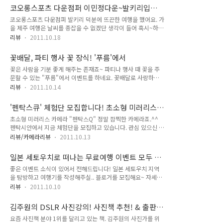
다. 서둘러 신청해주세요~ 6분 모집하겠습니다. 아래 메일로 신
들어요. 무엇보다 가격이 비싸진 않아서 좋아요.ㅎㅎ 정식출시가
코오롱스포츠 다운점퍼 이민정다운~발키리입고
청바랍니다. 기타 문의도 메일로 주세요 :)
가 31만..
제주도 다녀왔지요^^
코오롱스포츠 다운점퍼 발키리 덕분에 뜨끈한 여행을 했어요. 가
wain7th@naver.com
을 제주 여행은 날씨를 종잡을 수 없겠단 생각이 들어 혹시~하는
생각에 챙겨갔던 오리털파카~ 이거 없었으면 몇날 밤은 얼어 죽
리뷰
2011.10.18
었을지도 모르겠습니다...ㅎㅎ 바람이 많은 섬, 제주라서 해가 떨
어지면 기온도 급격히 같이 떨어져서... 어떤 날은 정말 겨울처럼
꽃배달, 파티 행사 꽃 장식! '푸름'에서
추웠거든요~ 해질녘에 모슬포항에 도착했는데... 석양을 촬영하
꽃은 사람을 기분 좋게 해주는 존재죠~ 파티나 행사 때 꽃을 주
려는데~ 완전 추워서...차에 있던 코오롱스포츠 다운점퍼 발키
문할 수 있는 "푸름"에서 이벤트를 하네요. 꽃배달로 사랑하는
리!!를 꺼내어 슈슉 입었습니다. 2011년 신상인데~ 녹색으로 골
사람의 기분을 좋게 해줄 때도 좋을 것 같아요!! 이벤트 페이지입
랐어용. 작년엔 블랙을 잘 입고 다녔는데 올해는 겨울에도 상큼
리뷰
2011.10.14
니다. http://cafe.naver.com/flowerformay/73 이렇게 이쁜
상큼해지고 싶어서^^ ㅎㅎ [작년 겨울, 코오롱스포츠 다운점퍼
꽃을 보면.. 저도 배우고 싶어져요+_+언젠가 배우고 말리라~ 푸
블랙색상 열심히 입고 다녔던 모습...ㅎㅎ] 나중에 안 사실인데...
'펜탁스큐' 체험단 모집합니다! 초소형 미러리스
름 카페 주소! http://cafe.naver.com/flowerformay
이민정씨도 그린..
카메라 pentax Q
초소형 미러리스 카메라 "펜탁스Q" 정말 깜찍한 카메라죠.^^
펜탁시안에서 지금 체험단을 모집하고 있습니다. 관심 있으신 분
들의 많은 참여 바랍니다!!!
리뷰/카메라리뷰
2011.10.13
http://cafe.naver.com/pentaxianstyle/1682
일본 세토우치로 떠나는 무료여행 이벤트 모두 지
원해보세요~^^
좋은 이벤트 소식이 있어서 전해드립니다! 일본 세토우치 지역
을 탐방하고 여행기를 작성해주실.. 블로거를 모집해요~ 자세한
것은 아래 링크에서 확인해주세요 :) 관심 있는 분들! 많이 지원
리뷰
2011.10.10
해보세요!!
http://cylog.cyloghomes.net/setouchinote/Posts/view/2
김주원의 DSLR 사진강의! 사진책 추천! & 출판
6824 세토우치 지역의 3개 현. 히로시마, 오카야마, 에히메.. 히
기념회 풍경
요즘 사진책 분야 1위를 달리고 있는 책. 김주원의 사진가를 위
로시마와 오카야마는 몇 번 가봤는데 에히메는 어떤 곳일지 저도