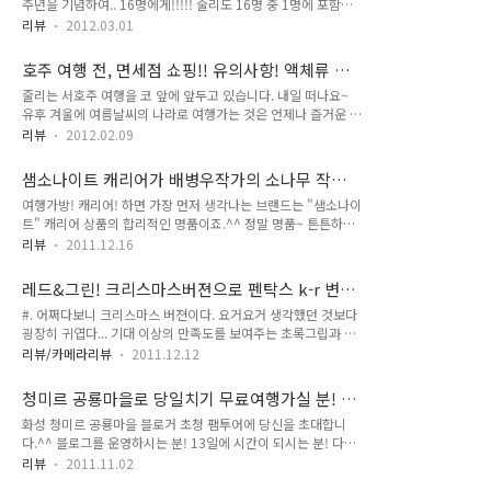
주년을 기념하여.. 16명에게!!!!! 줄리도 16명 중 1명에 포함될
2NE1, 공효진, 에프엑스, 류승범, 강승윤..공유, 임수정 등..이 한
수 있길 소망해봅니다 +_+!!! 모두 지원해보세요~ 아래 링크를
규리원장님을 거쳐간 연예인이라고 합니다~ 출간기념회 행사는
리뷰
2012.03.01
따라가시면 지원하실 수 있습니다.
청담동 비포앤에프터 클리닉에서 기자들을 모아놓고 이루어졌
http://www.hanatour.com/asp/issue/issue.asp?
는데요. 행사 진행은 현재 군복무 중이신...ㅎㅎ 남자연기자님께
호주 여행 전, 면세점 쇼핑!! 유의사항! 액체류 젤
mode=view&event_num=2341&view_issue=0&join_pag
서 해주셨습니다. 인터뷰 형식으로 한..
류는 안된대요. ㅠ_ㅠ (신라인터넷면세점 쇼핑팁)
줄리는 서호주 여행을 코 앞에 앞두고 있습니다. 내일 떠나요~
e_num=1 지원 마감은 3/18 일요일까지입니다. 예전에 상해에
유후 겨울에 여름날씨의 나라로 여행가는 것은 언제나 즐거운 일
가고 싶어서 조사를 했던 적이 있는데.. 그때 참 매력적으로 느껴
이예요^^ 지금 서호주는 뜨거운 한낮엔 3~40도에 육박한다고
졌던 곳이 있어요~ 바로 신천지!!!! 정말 신천지일 것 같아요..ㅋ
리뷰
2012.02.09
하네요..후아~ 새카맣게 타지 않기 위해 자외선차단제도 철저히
ㅋ 남경로, 신천지 다 보고 싶네요~ 상하이를 즐겁게 여행하는데
준비했어요. 그리고!!! 여행 전엔!! 역시 면세점 쇼핑을 빼놓을
도움이 되는 10가지 팁이랍니다. +_+!!! 설탕이 ..
샘소나이트 캐리어가 배병우작가의 소나무 작품
수 없겠죠! 신라인터넷면세점에서 열심히 질러주었습니다..^^;
으로 콜라보네이션 +_+ 샘소나이트, 숲을만나다!
여행가방! 캐리어! 하면 가장 먼저 생각나는 브랜드는 "샘소나이
다만 이번엔 아쉬운 점은.. 호주는 까다로운 나라라서~ 액체류
트" 캐리어 상품의 합리적인 명품이죠.^^ 정말 명품~ 튼튼하고
젤류는 반입이 절대 금지라는 점이예요. 그래도 직항이면 괜찮은
또 AS도 잘 해줘서 가격이 좀 있긴 하지만, 한번 사면 오랫동안
데.. 저는 싱가폴항공을 타고 경유를 해서 가는 것이라서~ 액체
리뷰
2011.12.16
쓸 수 있어서 좋아요~ 올해 초에 캐리어를 새로 사야했는데 ㅠㅠ
류 젤류는 구입하지 못했습니다. 보통 면세점에선 화장품을 가장
망가져서.. 픽셀큐브 자주색(빨강?자주?그런 빛이예요)으로 구
많이 사는 편인데.. 액체류 젤류가 안되니깐~~ 별로 살게 없다..
레드&그린! 크리스마스버젼으로 펜탁스 k-r 변신
입했습니다. 픽셀큐브는 가볍고 약간 말랑말랑 탄력적인 소재로
라고 생각했는데 그것..
완료! (35mm 단렌즈 8색 출시!)
#. 어쩌다보니 크리스마스 버젼이다. 요거요거 생각했던 것보다
만들어져서~ 1년동안 스무번은 사용한 것 같은데도 멀쩡해요
굉장히 귀엽다... 기대 이상의 만족도를 보여주는 초록그립과 흰
+_+!! 그런데 이 픽셀큐브 제품으로!! 최고의 사진가 "배병우"선
바디, 그리고 빨강렌즈의 조화란!!! 완전 딱 메.리.크리스마스! 여
생님의 작품이 입혀져서 나왔다는 사실!! 완전 관심가는 일입니
리뷰/카메라리뷰
2011.12.12
름이 되면 질리진 않을까 염려스럽긴 하지만.. 그땐 그립을 아쿠
다. 샘소나이트, 숲을 만나다! 배병우 작가는 우리나라 최고의 사
아색이나 뭐 다른걸로 바꿔주면 되겠지이! 위 사진 속은 내 책상
진가 중에 한분으로.. 소나무라는 소재로 작품을 하고 계시죠. 그
청미르 공룡마을로 당일치기 무료여행가실 분! 모
위 풍경이다. 그렇다. 새 책상 생겼다고 자랑하는거다. 에헤헤헤
소나무 작품이 ..
집합니다^^
화성 청미르 공룡마을 블로거 초청 팸투어에 당신을 초대합니
헤헤헤^^* 고마워 미하,지혜! ##. 그리고 영원한 순수 로망. 화
다.^^ 블로그를 운영하시는 분! 13일에 시간이 되시는 분! 다녀
이트 렌즈.. 화이트렌즈는 화이트바디와 원래 한몸인듯한 포스를
오셔서 후기를 작성해주실 분! 제공 내역은 : 전 일정 내역~왕복
뿜어내주시고 계시다. 어떤 그립을 끼워도 잘 어울린다는 장점이
리뷰
2011.11.02
버스(전세버스타고 갑니다!), 체험프로그램, 점심식사 등 입니
있다^^ 좋아하는 단렌즈~35mm, F2.4 거리도 밝기도 마음에