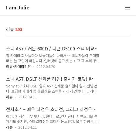
I am Julie
리뷰
253
소니 A57 / 캐논 600D / 니콘 D5100 스펙 비교~
각 카메라 회사들마다 보급기들이 나와서~~ 초보자들이 구매할
때는 늘 고민에 빠집니다. 인터넷에 돌고 잇는 비교 표 부터 우선
보아요. 최근 출시 된 보급기 기종들입니다. 소니 A57 / 캐논
리뷰/카메라리뷰
2012.04.20
600D / 니콘 D5100 스펙 비교~ 아무래도 출시 일이 일년여가
차이나다보니 모든 스펙에서 알파 57이 우위를 선점하고 있습니
소니 A57, DSLT 신제품 라인! 출시가 코앞! 완전
다. 그런데 출시가격은 착하네요 ㅎㅎ DSLT라는 새로운 기술로
기대 중 +_+
Sony a57 소니 DSLT 알파 A57 신제품 출시일이 얼마 안남았
새로운 분야를 개척하고 있는 소니 알파 57~ 지금까지 평이 괜
다. 보급형 카메라 중에 괜찮은 스펙을 가진 라인업이라.. 기대
찮습니다. DSLT 라서 가볍고 작고 연사도 빠르고 AF 초점도 빠
하는 중 ! 실제로 촬영해봐야 정확히 알겠지만.. 소니 바디들의
르게 잡히고~~ 무엇보다 소니 색감~ 참 좋죠..^^ 소니 손떨림 보
리뷰
2012.04.11
청아한 색감을 좋아해서 뭐 이번 제품도 좋으리라 믿어 의심치
정 기능이 얼마나 좋은지를 볼 수 있는 비교 영상! 피킹펑션 기능
않는다! 보급기 기종들을 압도할 기세.. 제품 사진들을 살펴보쟈
~ 초점이 맞은 부분을 색으로 표시해주는 기능.
전시소식~ 배우 하정우 초대전, 그리고 하정우가
~~~ [렌즈 제거한 모습] [뒷 모습] [회전 휙휙~ 틸트액정] [번들
다니는 프라이빗 트레이닝 짐, 비포앤애프터!
아아, 이 사진 너무 멋지다. 한마디로..간지난다! 자연스러운 분
렌즈 탑재한 모습] 소니는 DSLT라는 새로운 반투명미러기술을
위기도 좋지만, 스타일리쉬한 코디가 돋보인다. 물론 하정우, 그
자랑하고 있는데.. DSLR의 시대를 끝내고 DSLT 시장을 열어 성
의 탄탄한 바디라인 덕분에 코디도 돋보이는 것이겠지만..^^ 배
능을 더 좋아지고! 카메라 크기와 중량을 줄여버렸다. DSLT가 무
리뷰
2012.04.11
우 하정우는 엄친아 같은 존재. 멋지고 잘생긴데다가.. 그림도 잘
엇인가는 아래 참조~~ a57 런칭행사 때 보여줬던 인트로 영상