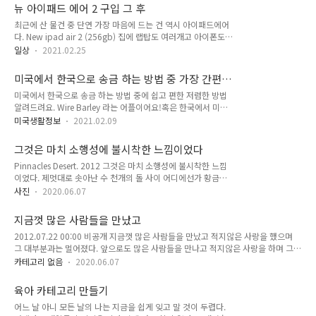
뉴 아이패드 에어 2 구입 그 후
최근에 산 물건 중 단연 가장 마음에 드는 건 역시 아이패드에어
다. New ipad air 2 (256gb) 집에 랩탑도 여러개고 아이폰도
최신형인데 뭐하러 아이패드가 필요할까 싶어 망설였었다. 오래
일상
2021.02.25
전, 아이패드 잡지 디자인을 맡던 시절 이후 처음 구입이니 십년
만인가? 다시 아이패드 유저가 되었다. 이유는 1. 요즘은 프라미
미국에서 한국으로 송금 하는 방법 중 가장 간편
어프로보다는 어플로 간편히 동영상 편집하는데 큰 화면으로 보
한 저렴한 방법 wirebarley
미국에서 한국으로 송금 하는 방법 중에 쉽고 편한 저렴한 방법
면 편하니까 2. 주식차트 볼 때 편하려고 3. 그냥 갖고 싶어서 3
알려드려요. Wire Barley 라는 어플이어요!혹은 한국에서 미국
번이 가장 크고 1,2번은 구태여 찾은 느낌이지만...... ㅎㅎ 뭔가
도 되고... 다양한 나라가 가능하네요! 저는 우선 미국에 있기 때
새로운 장비를 사면 동기부여 혹은 휘발성이 있을 수 있지만 작
미국생활정보
2021.02.09
문에 미국 기준으로 미국에서 한국으로 송금 하는 방법 알려드릴
은 원동력이 되지 않을까 싶기도 했다. 이렇게 내가 오랜만에 블
께요.아래 링크를 사용해서 가입하시면 $5 할인 쿠폰도 2개 받
로그에 적고 있는 것을 보니 (시작이 반이니) 반쯤은 맞았나보
그것은 마치 소행성에 불시착한 느낌이었다
아 쓰실 수 있으셔요.
다..
Pinnacles Desert. 2012 그것은 마치 소행성에 불시착한 느낌
https://wirebarley.app.link/DlaAgL9JIdbWireBarley |
이었다. 제멋대로 솟아난 수 천개의 돌 사이 어디에선가 황금빛
Money TransferWould you like to receive useful
머리카락을 가졌다는 그 어린왕자가 고개를 빼꼼히 내밀 것만 같
information such as exchange rate information, benefits,
사진
2020.06.07
은 그런. 태양빛에 따라 사막의 모습은 노랗고 때로 붉게 변화했
and events?wirebarley.app.link저도 알차게 할인받아 사용
다. 새벽녘이나 석양이 질 때 가장 아름다운 풍광을 자아낸다는
했네요 ㅎㅎ..
지금껏 많은 사람들을 만났고
피너클스. 이 날 우리는 운이 좋게 해질 무렵에까지 머물 수 있었
2012.07.22 00:00 비공개 지금껏 많은 사람들을 만났고 적지않은 사랑을 했으며
다. 날이 흐려서 선명한 석양을 보지 못했지만 이미 그것으로 충
그 대부분과는 멀어졌다. 앞으로도 많은 사람들을 만나고 적지않은 사랑을 하며 그
분히 아름다웠다. 지는 태양빛을 바라보며 석회암 기둥 사이를
대부분과 멀어지겠지. 그래도 지금 사랑은 계속되었으면 좋겠다.
가르며 사막 깊은 곳까지 걸었다. 크고 작은 돌 가운데 오롯이 홀
카테고리 없음
2020.06.07
로 서 있는 기분은 참 아득했다. 아득하다..는 말로 표현하는 것
이 충분할지는 모르겠다. 기가 센 땅이라 그런지 한발 한발 내딛
육아 카테고리 만들기
을 때마다..
어느 날 아니 모든 날의 나는 지금을 쉽게 잊고 말 것이 두렵다.