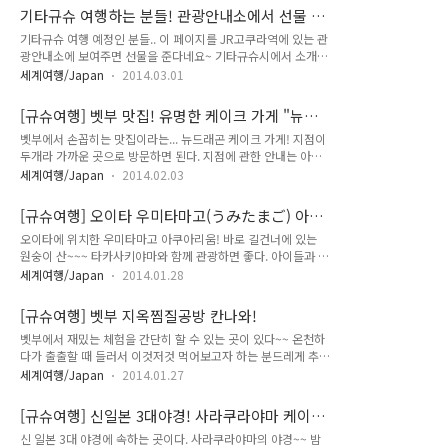
ideatree7@gmail.com 으로 블로그주소, 이름, 연락처 남겨주
기타규슈 여행하는 분들! 관광안내소에서 선물 받
시면 됩니다.
아가세요~
기타규슈 여행 예정인 분들.. 이 페이지를 JR고쿠라역에 있는 관
광안내소에 보여주면 선물을 준다네요~ 기타규슈시에서 소개해
달라고 한 이벤트니깐 믿고 어서 가보세요 :D 기타규슈 여행도
세계여행/Japan
2014.03.01
재미나게 하시구요!!!
[규슈여행] 벳부 맛집! 유명한 케이크 가게 "뉴드
래곤" new dragon
벳부에서 손꼽히는 맛집이라는... 뉴드래곤 케이크 가게! 지점이
두개라 가까운 곳으로 방문하면 된다. 지점에 관한 안내는 아래
링크로 고고싱! http://www.newdragon.jp/shop/ 발렌타인
세계여행/Japan
2014.02.03
데이를 앞두고 있어서 발렌타인 특집 코너가 마련되어 있다. 이
쁘다..@.@ 우왕 선물하기 좋게 패키지도 이쁘게 해두었다. 일본
[규슈여행] 오이타 우미타마고(うみたまご) 아쿠
은 이런게 참 멋지다.. 다 갖고 싶은 충동이 뭉게뭉게 피어오른
아리움 수족관
오이타에 위치한 우미타마고 아쿠아리움! 바로 길건너에 있는
다. 본론인 케이크로 눈을 돌려본다. 꺅- 하나만 고르기로 했는
원숭이 산~~~ 타카사키야마와 함께 관광하면 좋다. 아이들과 가
데.. 하나만 고르기가 참 쉽지 않다... 다 먹어보고 싶다.....ㅎㅎ 아
도 좋은 코스인 듯 :) 우미타마고 아쿠아리움은.. 동물쇼에 직접
래부터 자세한 사진들 쭉쭉~~ 조각케이크 가격대는 350엔
세계여행/Japan
2014.01.28
사람이 가까이에서 참여할 수 있다는 점이 참 좋았다. 그리고 커
~380엔 정도.. 롤케이크도 맛있다던데 +_+ 롤케이크는 크기에
다란 수족관도 !!!! 들어가면 실내에 아주 커다란 고래 조형물이
따라 1200~2000엔 정도. 뉴드래곤의 실내 모습. 케이..
[규슈여행] 벳부 지옥찜질공방 칸나와!
반겨준다. +_+ 우왕! 우미타마고 심볼같이 달걀모양으로 된 글
벳부에서 재밌는 체험을 간단히 할 수 있는 곳이 있다~~ 온천하
자~ 그리고 바로 들어가자마자 보인 아주 아주 아~주 커다란 수
다가 출출할 때 들러서 이것저것 먹어보고자 하는 분드레게 추
족관!!! 높이가 아~~~~~~~~주 높았다.. 위에서 내려다본 모습
천! 벳푸 칸나와에 전해오는 "지옥찜요리"를 체험할 수 있는 곳
인데.. 계단으로 아래로 내려가지게 되어 있다. 아래로 내려가는
세계여행/Japan
2014.01.27
~~ 벳부 지옥찜질공방 칸나와~ 온천수를 마실수도 있고 바로 옆
길이던가.. 여러가지 물속생물들이 있는 곳! 물고기들과 갑각류
에는 발찜질과 족욕을 할 수 있는 곳도 있어서.. 음식을 먹고 난
생물들이..가득가득.. 신기한 물고기들이 참 많았다. 종류도 무척
[규슈여행] 신일본 3대야경! 사라쿠라야마 케이블
후나 찜이 쪄지기를 기다리면서 족욕을 하면 좋다! 영업시간 : 오
다양하고...
카 타고 올라가기
신 일본 3대 야경에 속하는 곳이다. 사라쿠라야마의 야경~~ 밤
전9시~오후9시 (접수는 8시까지) 휴일: 매월 3번째 수요일 (공