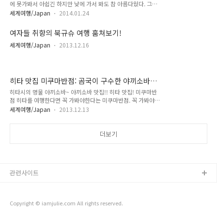
에 못가봐서 아쉽긴 하지만 낮에 가서 봐도 참 아름다웠다. 그리
휴일의 경우는 다음날) 요금 : 지옥찜가마 기본 사용료 (30분이
고 케이블카가 이렇게 흥미진진한 것인지 처음 알았다. ㅋㅋ 경
내) 500엔 지옥찜가마 大 사이즈 기본 사용료 30분 이내 800엔
세계여행/Japan
2014.01.24
사가 꽤 심해서.. 무섭기도 하고..!!! 1000엔! 사라쿠라야마 정상
연장 사용료 10분단위로 150엔 연장 사용료 大 사이즈 10분 단
에는 케이블카를 2번 타야 올라갈 수 있다. 1번 타고 올라가서
위로 250엔 회수원 30분 사용권 10장 3000엔 주소 벳푸시 후..
여자들 취향의 북규슈 여행 훔쳐보기!
내렸다가 다시 또 1번 타서...왕복 까지하면 총 4번을 타는 티켓
이 1000엔인 셈이다. 티켓은 탈 때마다 받으니.. 절대 잃어버리
세계여행/Japan
2013.12.16
면 안됨! 케이블타가 다니는 시간표가 있다. 야경을 감상하기에
는 막차시간을 잘 참고해야할 것! 평일에는 올라가는 막차가 5시
20분에 끊긴다. 그전에 타거나.. 주말에 타야한다. 1번째로 타게
될 케이블 카 모습. 운 좋게 제일 뒷자리에 앉아서.. 케이블카가..
히타 맛집 미쿠마반점: 곰국이 구수한 야끼소바
전문점 みくま飯店
히타시의 명물 야끼소바~ 야끼소바 맛집!! 히타 맛집! 미쿠마반
점 히타를 여행한다면 꼭 가봐야한다는 미쿠마반점. 꼭 가봐야한
다는 곳은 그냥 꼭 한번은 가보는 것이 좋다. 맛있음...+_+ 후회
세계여행/Japan
2013.12.13
없는 선택...+_+ みくま飯店 미쿠마반점 주소 隈1-5-21 히타
시 전화번호 +81 973-22-7261 영업시간 월 - 일: 오전 11:00 -
오후 11:30 실내는 역시 아담하다. 일본스러운 분위기~~ 메뉴
더보기
판이 좌르륵 잘 붙어있다. 가격도 착하다. 야끼소바와 교자와 라
멘을 주문했다. 곰국같은 하얀 돼지국물이 나온다. 라멘 베이스
국물이겠지요! 완전 맛있었다!!!!!! 곰국같은 느낌~~ 이렇게 국
물이 따로 준비되어 나오는 가게가 거의 없다고 한다. 그래서 더
관련사이트
인기가 좋다고. 히타에서는 야끼소바가 유명하다. 히..
Copyright © iamjulie.com All rights reserved.