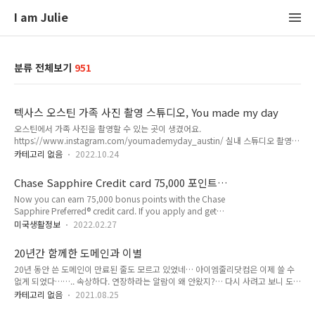
I am Julie
분류 전체보기
951
텍사스 오스틴 가족 사진 촬영 스튜디오, You made my day
오스틴에서 가족 사진을 촬영할 수 있는 곳이 생겼어요.
https://www.instagram.com/youmademyday_austin/ 실내 스튜디오 촬영,
야외 촬영, 출장해서 댁에서 촬영해드리는 것 모두 가능합니다. 뉴욕에서 오랜 시간
카테고리 없음
2022.10.24
운영하다가 이사하면서 오스틴에서 촬영이 가능하게 되었습니다. 특히 아이들 한복
입히고 전통의자에서 촬영원하셨던 분들이나.. 돌상 백일상 해주고 촬영하고 싶으셨
Chase Sapphire Credit card 75,000 포인트
던 분들께 희소식이죠! 달라스까지 가지 않아도 오스틴에서 이제 가족 사진 촬영, 아
받기 리퍼 링크
Now you can earn 75,000 bonus points with the Chase
이 백일 촬영, 돌 사진 촬영, 만삭사진 촬영, 뉴본사진 촬영 등 모든 것이 가능합니다.
Sapphire Preferred® credit card. If you apply and get
웨딩화보 촬영도 가능하오니 문의주시구요. 자세한 것은 인스타그램 계정에서 확인
approved, we can both earn rewards:
하셔요. 촬영 문의는 youmademyday7@gmail.com ..
미국생활정보
2022.02.27
https://www.referyourchasecard.com/6/7YB38YMY1W
Chase Sapphire Preferred Credit Card | Chase.com Click
20년간 함께한 도메인과 이별
to learn more. www.referyourchasecard.com 채이스 은행
20년 동안 쓴 도메인이 만료된 줄도 모르고 있었네… 아이엠줄리닷컴은 이제 쓸 수
에서 인기 좋은 카드, 채이스 사파이어 프리퍼드 크레딧 카드. 현
없게 되었다…….. 속상하다. 연장하라는 알람이 왜 안왔지?… 다시 사려고 보니 도메
재 사파이어 카드 만들면 60,000포인트 주는 행사 (약$750상
인 매매 업체에서 사서 3천불을 내라고 한다. 그럴수는 없지…ㅠㅠ 고등학생 때 처음
당 가치) 하는데.. 위 리퍼 링크로 가입하면 15,000..
카테고리 없음
2021.08.25
만든 내 도메인 주소. 이제는 안녕.