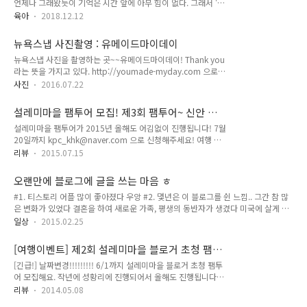
언제나 그래왔듯이 기억은 시간 앞에 아무 힘이 없다. 그래서 '육
아'라는 카테고리를 만들었다.하지만 '육아' 카테고리를 만든지
육아
2018.12.12
세달이 지나도록 한줄의 글도 쓰지 못했다.'육아'는 나에게 가만
히 앉아 키보드를 두들길 시간을 허락하지 않는다.그래서 때로
뉴욕스냅 사진촬영 : 유메이드마이데이
조급해진다.이렇게 다 잊혀질 우리 일상이 아까워서.. 지금 시각
뉴욕스냅 사진을 촬영하는 곳~~유메이드마이데이! Thank you
새벽 00시 35분. (뉴욕시 기준)코고는 소리와 새근새근 숨소리
라는 뜻을 가지고 있다. http://youmade-myday.com 으로
와 나의 키보드 두들기는 소리가 어우러지는 중.. 뭐든 시작이 어
접속하면 다양한 샘플 사진이 있는데..장소별로 샘플이 있어서
렵고멈췄다가 다시 시작하는건 더 어렵다. 나는 오늘 그 시작을
사진
2016.07.22
원하는 사진의 배경을 그려본 후 촬영 장소를 골라 본다. 한국에
다시 해보려고 한다.이렇게 마구마구 적어내려가면서.그렇지 않
서 뉴욕으로 여행 하시거나..뉴욕 뉴저지에 거주하시거나 ...필라
고서는 올해가 다 지나가도록 나는 한 문장도 기록하지 못할 것
설레미마을 팸투어 모집! 제3회 팸투어~ 신안 증
델피아나 캘리포니아 같은 다른 주에 거주하시는 분들이 주로 촬
이다. 먼 훗날 내 ..
도 설레미 마을 무료 여행 이벤트로 가요!
설레미마을 팸투어가 2015년 올해도 어김없이 진행됩니다! 7월
영을 하신다. 결혼을 앞 둔 커플..이제 막 부부가 되어 허니문을
20일까지 kpc_khk@naver.com 으로 신청해주세요! 여행 일
온 신혼부부..아이들과 함께하는 가족 사진.. 등 다양한 분들이
은 24일 금~ 25일 토요일 1박 2일이고 전 여행 경비 및 보험 지
있으시다. 유메이드마이데이 사진은~예쁘다 +_+ 뭔가 자연스럽
리뷰
2015.07.15
원됩니다^^ 이번에는 짱뚱어 축제도 즐길 수 있다고 하네요~~
다 +_+ 나도 예쁜 사진 좀 남기고 싶어요~그것도 뉴욕에서!!!!!!
전라도 신안 증도에 있는 설레미 마을~~~~ 무료로 여행해보아
라고 생각하시는 분들은...유메이드마이데이 로~~~~뉴욕스냅..
오랜만에 블로그에 글을 쓰는 마음 ㅎ
요 :)
#1. 티스토리 어플 많이 좋아졌다 우앙 #2. 몇년은 이 블로그를 쉰 느낌.. 그간 참 많
은 변화가 있었다 결혼을 하여 새로운 가족, 평생의 동반자가 생겼다 미국에 살게 되
었다 사람일은 정말 알 수가 없는가보다 #3. 줄리도 인스타그램해요 ^^
일상
2015.02.25
http://instagram.com/iamjulie7
[여행이벤트] 제2회 설레미마을 블로거 초청 팸투
어~ 모집합니다!
[긴급!] 날짜변경!!!!!!!!! 6/1까지 설레미마을 블로거 초청 팸투
어 모집해요. 작년에 성황리에 진행되어서 올해도 진행됩니다
^0^ 시간되시는 분들 신청해주세요~ 6월 13일 금요일~14일
리뷰
2014.05.08
토요일 . 1박2일 일정입니다. 신청방법은!