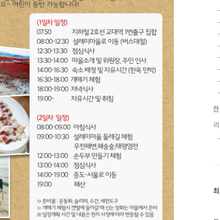
한
최
최
근
글
과