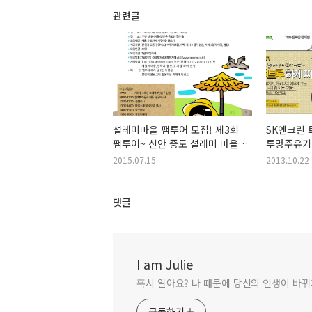
관련글
설레미마을 팸투어 모집! 제3회
SK엔크린 
팸투어~ 신안 증도 설레미 마을
투명주유기
무료 여행 이벤트로 가요!
이광수따라
2015.07.15
2013.10.22
고고싱
댓글
I am Julie
혹시 알아요? 나 때문에 당신의 인생이 바뀌
구독하기