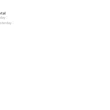
otal
day :
sterday :