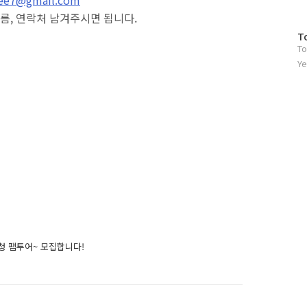
름, 연락처 남겨주시면 됩니다.
방
T
To
문
자
Ye
수
청 팸투어~ 모집합니다!