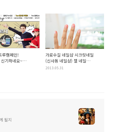
트루캠페인!
가로수길 네일샵 시크릿네일
 신기하네요~
(신사동 네일샵) 젤 네일
서 트루댄스 이벤트
페디큐어 +_+
2013.05.31
게 될지