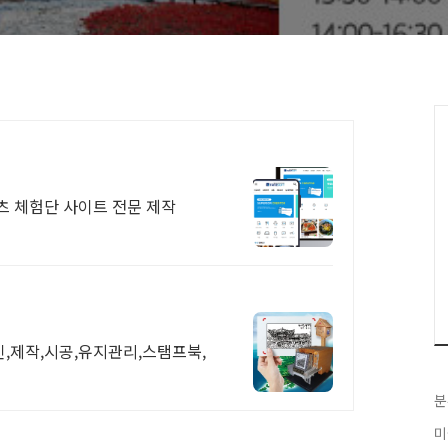
츠 체험단 사이트 전문 제작
,제작,시공,유지관리,스탬프북,
분
미