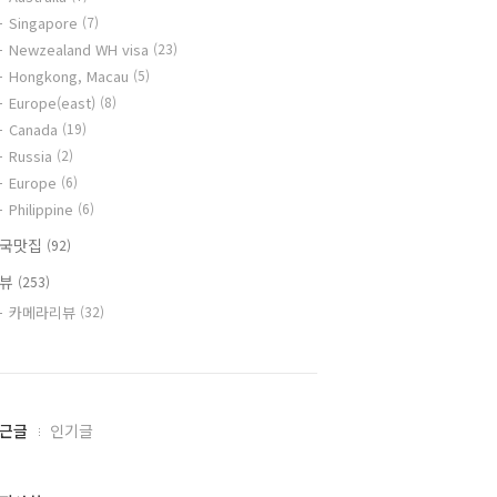
Singapore
(7)
Newzealand WH visa
(23)
Hongkong, Macau
(5)
Europe(east)
(8)
Canada
(19)
Russia
(2)
Europe
(6)
Philippine
(6)
국맛집
(92)
리뷰
(253)
카메라리뷰
(32)
근글
인기글