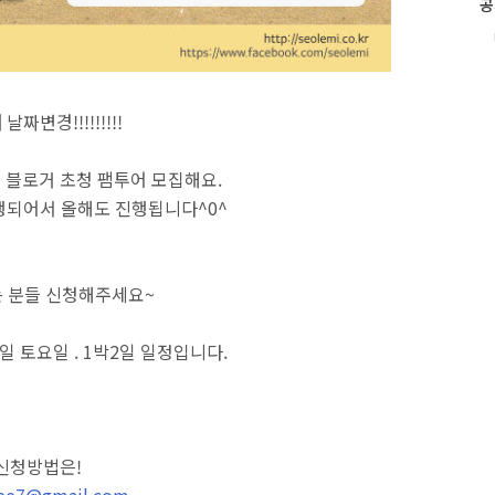
공
인
i
기
글
 날짜변경!!!!!!!!!
 블로거 초청 팸투어 모집해요.
행되어서 올해도 진행됩니다^0^
 분들 신청해주세요~
4일 토요일 . 1박2일 일정입니다.
신청방법은!
ree7@gmail.com