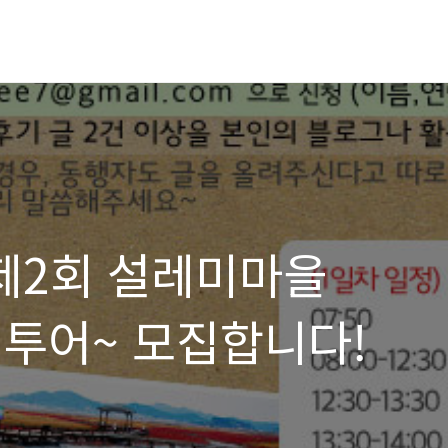
 제2회 설레미마을
팸투어~ 모집합니다!