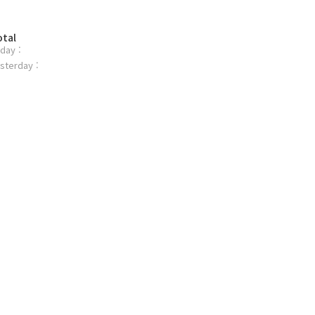
otal
day :
sterday :