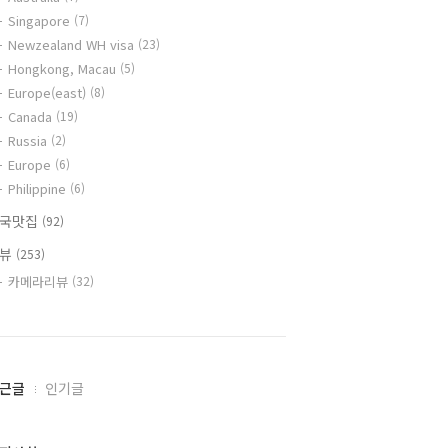
Singapore
(7)
Newzealand WH visa
(23)
Hongkong, Macau
(5)
Europe(east)
(8)
Canada
(19)
Russia
(2)
Europe
(6)
Philippine
(6)
국맛집
(92)
리뷰
(253)
카메라리뷰
(32)
근글
인기글