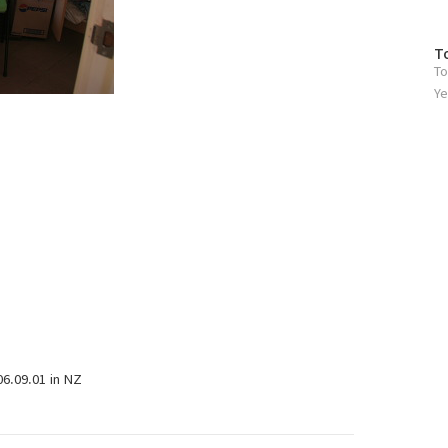
방
T
To
문
자
Ye
수
09.01 in NZ