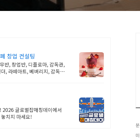
페 창업 컨설팅
반, 창업반, 디플로마, 감독관,
더, 라떼아트, 베버리지, 감독관,
! 2026 글로벌잡매칭데이에서
 놓치지 마세요!
분
미