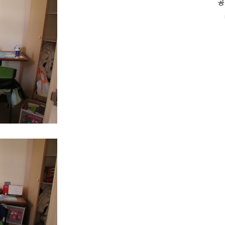
공
인
i
기
글