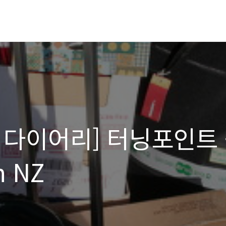
다이어리] 터닝포인트 
n NZ