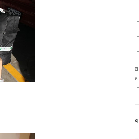
한
.
최
최
근
글
과