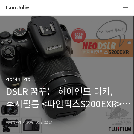
I am Julie
리뷰/카메라리뷰
DSLR 꿈꾸는 하이엔드 디카,
후지필름 <파인픽스S200EXR>
파헤치기
아이엠줄리
2009. 10. 7. 22:14