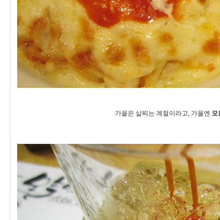
가을은 살찌는 계절이라고, 가을엔
모