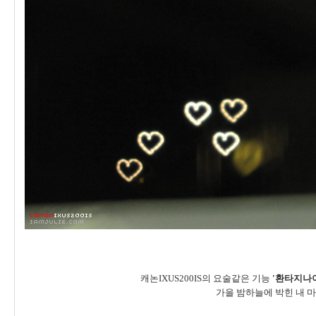
캐논IXUS200IS의 요술같은 기능
'환타지나
가을 밤하늘에 박힌 내 