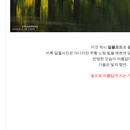
이것 역시
일몰모드
로 
비록 일몰사진은 아니지만 주황 노랑 빛을 예쁘게 담
반영된 모습이 아름답다
가을은 빛의 향연..
빛으로 아름답게 지는 가