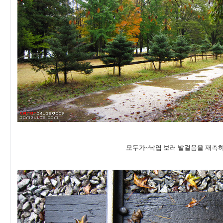
모두가~낙엽 보러 발걸음을 재촉하는