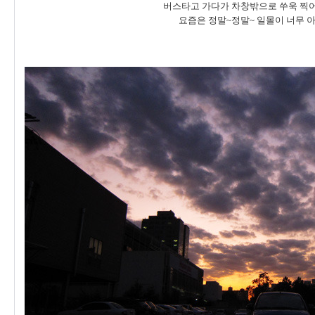
버스타고 가다가 차창밖으로 쑤욱 찍어
요즘은 정말~정말~ 일몰이 너무 아