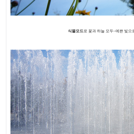
식물모드
로 꽃과 하늘 모두~예쁜 빛으