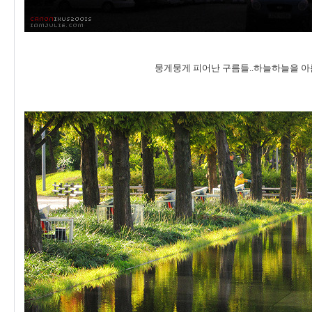
뭉게뭉게 피어난 구름들..하늘하늘을 아