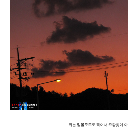
위는
일몰모드
로 찍어서 주황빛이 아