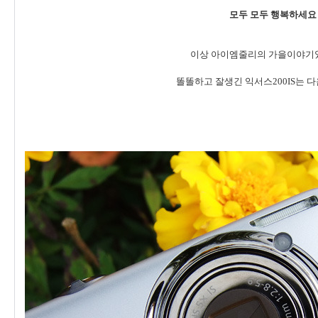
모두 모두 행복하세요 :
이상 아이엠줄리의 가을이야기였
똘똘하고 잘생긴 익서스200IS는 다