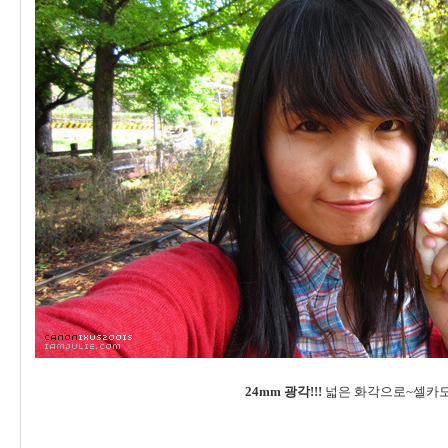
24mm 광각!!!
넓은 화각으로~셀카도