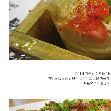
그래서 자꾸만 살찌는 계절..
맛있는 것들을 영원히 간직하고 싶은 마음에
식물모드
로 촬영^^