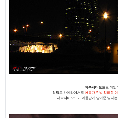
저속셔터모드
로 찍었
컴팩트 카메라에서도
아름다운 빛 갈라짐 야
저속셔터모드가 아름답게 담아준 빛나는 