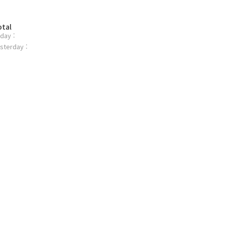
otal
day :
sterday :