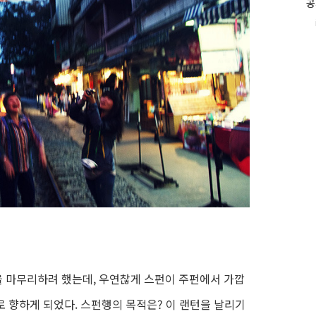
공
인
i
기
글
 마무리하려 했는데, 우연찮게 스펀이 주펀에서 가깝
로 향하게 되었다. 스펀행의 목적은? 이 랜턴을 날리기