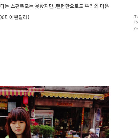
다는 스펀폭포는 못봤지만..랜턴만으로도 우리의 마음
방
T
100타이완달러)
To
문
자
Ye
수