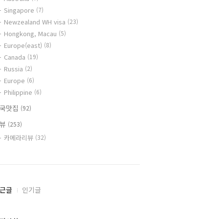
Singapore
(7)
Newzealand WH visa
(23)
Hongkong, Macau
(5)
Europe(east)
(8)
Canada
(19)
Russia
(2)
Europe
(6)
Philippine
(6)
국맛집
(92)
리뷰
(253)
카메라리뷰
(32)
근글
인기글