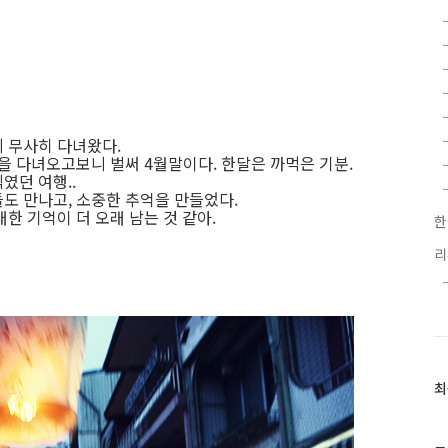
 무사히 다녀왔다.
을 다녀오고보니 벌써 4월말이다. 한달은 까먹은 기분.
였던 여행..
도 만나고, 소중한 추억을 만들었다.
한 기억이 더 오래 남는 것 같아.
한
최
최
근
글
과