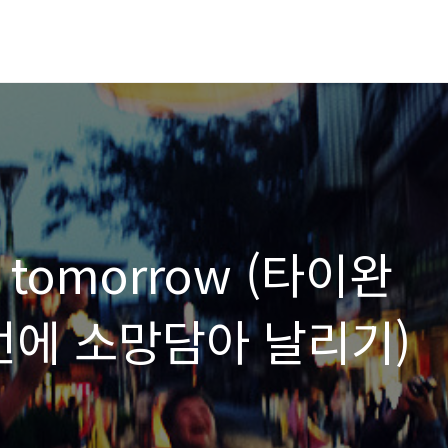
 tomorrow (타이완
턴에 소망담아 날리기)